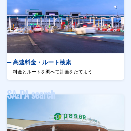
高速料金・ルート検索
料金とルートを調べて計画をたてよう
SA
PA search
&