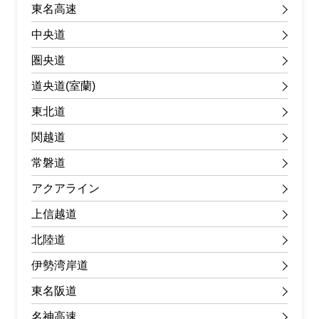
東名高速
中央道
圏央道
道央道(室蘭)
東北道
関越道
常磐道
アクアライン
上信越道
北陸道
伊勢湾岸道
東名阪道
名神高速