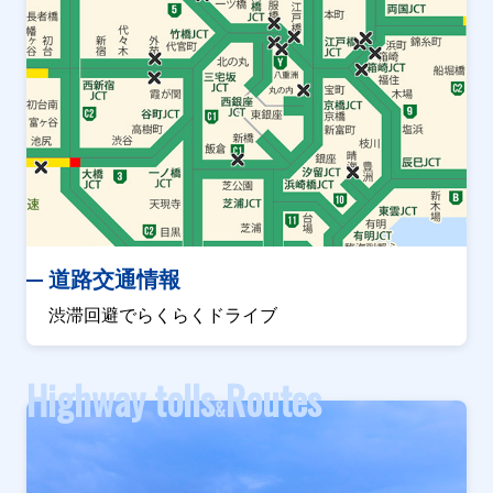
道路交通情報
渋滞回避でらくらくドライブ
Highway tolls
Routes
&