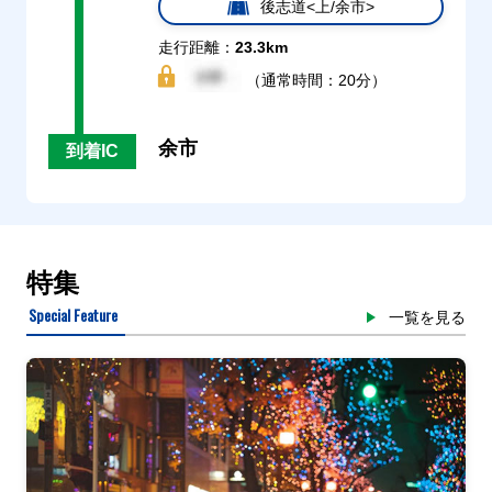
後志道<上/余市>
走行距離：
23.3km
（通常時間：20分）
余市
到着IC
特集
Special Feature
一覧を見る