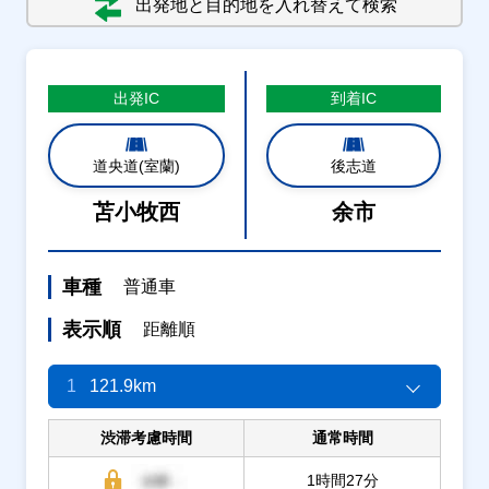
出発地と目的地を入れ替えて検索
出発
IC
到着
IC
道央道(室蘭)
後志道
苫小牧西
余市
車種
普通車
表示順
距離順
1
121.9km
渋滞考慮時間
通常時間
1時間27分