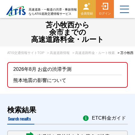
高速道路・一般道の渋滞・事故情報
会員登録
ログイン
ならATIS道路交通情報サービス
苫小牧西から
余市までの
高速道路料金・ルート
ATIS交通情報サイトTOP
> 高速道路情報
> 高速道路料金・ルート検索
> 苫小牧
2026年8月 お盆の渋滞予測
熊本地震の影響について
検索結果
Search results
ETC料金ガイド