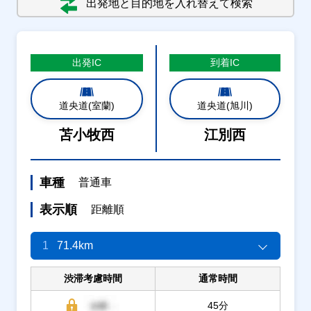
出発地と目的地を入れ替えて検索
出発
IC
到着
IC
道央道(室蘭)
道央道(旭川)
苫小牧西
江別西
車種
普通車
表示順
距離順
1
71.4km
渋滞考慮時間
通常時間
45分