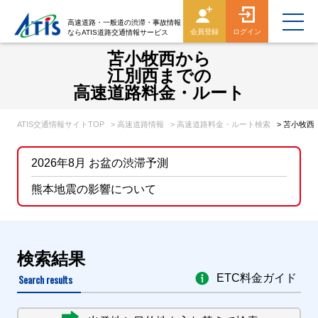
高速道路・一般道の渋滞・事故情報
会員登録
ログイン
ならATIS道路交通情報サービス
苫小牧西から
江別西までの
高速道路料金・ルート
ATIS交通情報サイトTOP
> 高速道路情報
> 高速道路料金・ルート検索
> 苫小牧
2026年8月 お盆の渋滞予測
熊本地震の影響について
検索結果
Search results
ETC料金ガイド