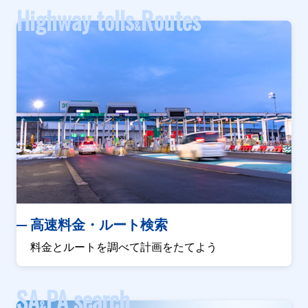
Highway tolls
Routes
&
高速料金・ルート検索
料金とルートを調べて計画をたてよう
SA
PA search
&