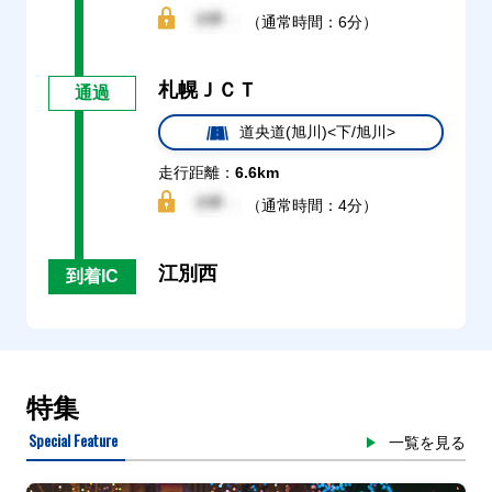
（通常時間：6分）
札幌ＪＣＴ
通過
道央道(旭川)<下/旭川>
走行距離：
6.6km
（通常時間：4分）
江別西
到着IC
特集
Special Feature
一覧を見る