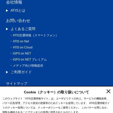
会社情報
ATISとは
お問い合わせ
よくあるご質問
ATIS交通情報（スマートフォン）
ATIS on Net
ATIS on Cloud
iGPS on NET
iGPS on NET プレミアム
メディア向け情報提供
ご利用ガイド
サイトマップ
プライバシーポリシー
Cookie（クッキー）の取り扱いについて
利用規約
このウェブサイト「ATIS交通情報サイト」は、ユーザビリティの向上、サービスの機能改善、
バナー広告管理、アクセス状況の把握等のためクッキーを使用しています。
ATIS交通情報サイ
特定商取引法に基づく表記
トのクッキー使用については、クッキーポリシーをご参照ください。
このバナーを閉じるか、
情報の外部通信について
閲覧を継続されることでクッキーの使用に同意されたものとします。