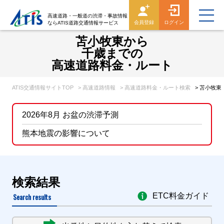
高速道路・一般道の渋滞・事故情報
会員登録
ログイン
ならATIS道路交通情報サービス
苫小牧東から
千歳までの
高速道路料金・ルート
ATIS交通情報サイトTOP
> 高速道路情報
> 高速道路料金・ルート検索
> 苫小牧
2026年8月 お盆の渋滞予測
熊本地震の影響について
検索結果
Search results
ETC料金ガイド