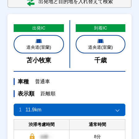
出発地と目的地を入れ替えて検索
出発
IC
到着
IC
道央道(室蘭)
道央道(室蘭)
苫小牧東
千歳
車種
普通車
表示順
距離順
1
11.9km
渋滞考慮時間
通常時間
8分