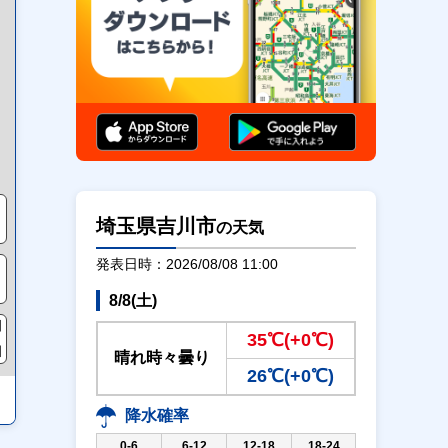
通行止め
埼玉県吉川市
の天気
発表日時：2026/08/08 11:00
8/8(土)
35℃(+0℃)
晴れ時々曇り
26℃(+0℃)
降水確率
0-6
6-12
12-18
18-24