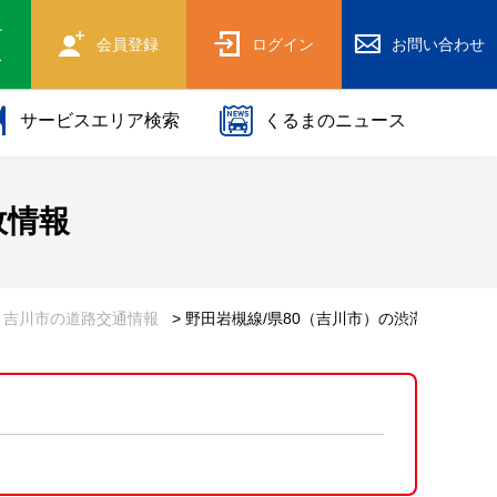
け
会員登録
ログイン
お問い合わせ
ス
サービスエリア検索
くるまのニュース
故情報
> 吉川市の道路交通情報
> 野田岩槻線/県80（吉川市）の渋滞・事故情