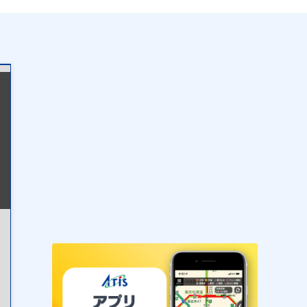
表示設定
混雑
渋滞
通行止め
チェーン規制等
調整中
規制情報
事故
規制