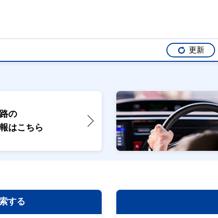
更新
路の
報は
こちら
索する