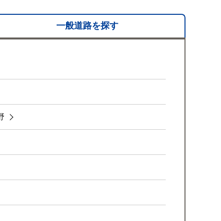
一般道路を
探す
野