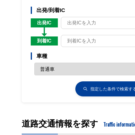
出発/到着IC
出発IC
到着IC
車種
指定した条件で
検索す
道路交通情報を探す
Traffic informati