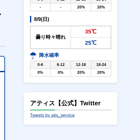
-
-
20%
20%
ー
8/9(日)
35℃
曇り時々晴れ
25℃
降水確率
0-6
6-12
12-18
18-24
0%
0%
20%
20%
アティス【公式】Twitter
Tweets by atis_service