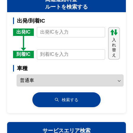
ルートを検索する
出発/到着IC
出発IC
入
れ
替
到着IC
え
車種
検索する
サービスエリア検索