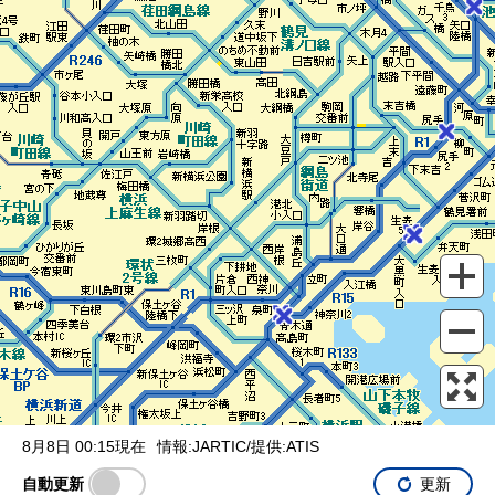
表示設定
混雑
渋滞
通行止め
チェーン規制等
調整中
規制情報
事故
規制
通行止め
8月8日 00:15現在
情報:JARTIC/提供:ATIS
自動更新
更新