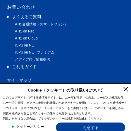
お問い合わせ
よくあるご質問
ATIS交通情報（スマートフォン）
ATIS on Net
ATIS on Cloud
iGPS on NET
iGPS on NET プレミアム
メディア向け情報提供
ご利用ガイド
サイトマップ
プライバシーポリシー
Cookie（クッキー）の取り扱いについて
利用規約
このウェブサイト「ATIS交通情報サイト」は、ユーザビリティの向上、サービスの機能改善、
バナー広告管理、アクセス状況の把握等のためクッキーを使用しています。
ATIS交通情報サイ
特定商取引法に基づく表記
トのクッキー使用については、クッキーポリシーをご参照ください。
このバナーを閉じるか、
情報の外部通信について
閲覧を継続されることでクッキーの使用に同意されたものとします。
同意いただけない場合は、ブラウザのクッキーの設定を無効化してください。
© ATIS Co.,Ltd. All Rights Reserved.
クッキーポリシー
同意する