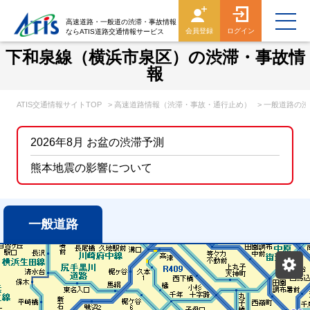
高速道路・一般道の渋滞・事故情報
会員登録
ログイン
ならATIS道路交通情報サービス
下和泉線（横浜市泉区）の渋滞・事故情
報
ATIS交通情報サイトTOP
> 高速道路情報（渋滞・事故・通行止め）
> 一般道路の
2026年8月 お盆の渋滞予測
熊本地震の影響について
一般道路