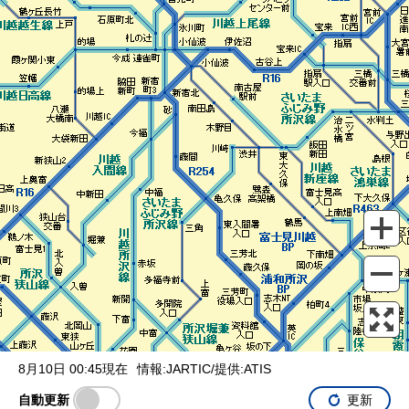
表示設定
混雑
渋滞
通行止め
チェーン規制等
調整中
規制情報
事故
規制
通行止め
8月10日 00:45現在
情報:JARTIC/提供:ATIS
自動更新
更新