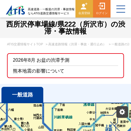
高速道路・一般道の渋滞・事故情報
会員登録
ログイン
ならATIS道路交通情報サービス
西所沢停車場線/県222（所沢市）の渋
滞・事故情報
ATIS交通情報サイトTOP
> 高速道路情報（渋滞・事故・通行止め）
> 一般道路の
2026年8月 お盆の渋滞予測
熊本地震の影響について
一般道路