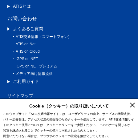
ATISとは
お問い合わせ
よくあるご質問
ATIS交通情報（スマートフォン）
ATIS on Net
ATIS on Cloud
iGPS on NET
iGPS on NET プレミアム
メディア向け情報提供
ご利用ガイド
サイトマップ
プライバシーポリシー
Cookie（クッキー）の取り扱いについて
利用規約
このウェブサイト「ATIS交通情報サイト」は、ユーザビリティの向上、サービスの機能改善、
バナー広告管理、アクセス状況の把握等のためクッキーを使用しています。
ATIS交通情報サイ
特定商取引法に基づく表記
トのクッキー使用については、クッキーポリシーをご参照ください。
このバナーを閉じるか、
情報の外部通信について
閲覧を継続されることでクッキーの使用に同意されたものとします。
同意いただけない場合は、ブラウザのクッキーの設定を無効化してください。