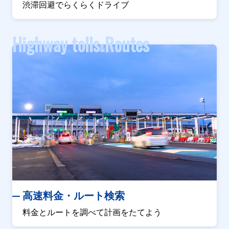
渋滞回避でらくらくドライブ
Highway tolls
Routes
&
高速料金・ルート検索
料金とルートを調べて計画をたてよう