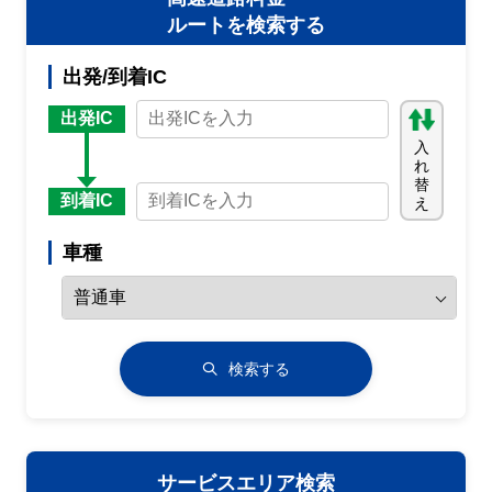
ルートを検索する
出発/到着IC
出発IC
入
れ
替
到着IC
え
車種
検索する
サービスエリア検索