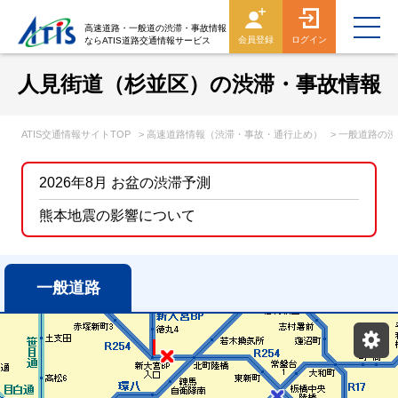
高速道路・一般道の渋滞・事故情報
会員登録
ログイン
ならATIS道路交通情報サービス
人見街道（杉並区）の渋滞・事故情報
ATIS交通情報サイトTOP
> 高速道路情報（渋滞・事故・通行止め）
> 一般道路の
2026年8月 お盆の渋滞予測
熊本地震の影響について
一般道路