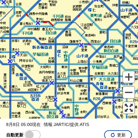
表示設定
混雑
渋滞
通行止め
チェーン規制等
調整中
規制情報
事故
規制
通行止め
8月8日 05:00現在
情報:JARTIC/提供:ATIS
自動更新
更新