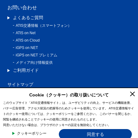
お問い合わせ
よくあるご質問
ATIS交通情報（スマートフォン）
ATIS on Net
ATIS on Cloud
iGPS on NET
iGPS on NET プレミアム
メディア向け情報提供
ご利用ガイド
サイトマップ
プライバシーポリシー
Cookie（クッキー）の取り扱いについて
利用規約
このウェブサイト「ATIS交通情報サイト」は、ユーザビリティの向上、サービスの機能改善、
バナー広告管理、アクセス状況の把握等のためクッキーを使用しています。
ATIS交通情報サイ
特定商取引法に基づく表記
トのクッキー使用については、クッキーポリシーをご参照ください。
このバナーを閉じるか、
情報の外部通信について
閲覧を継続されることでクッキーの使用に同意されたものとします。
同意いただけない場合は、ブラウザのクッキーの設定を無効化してください。
© ATIS Co.,Ltd. All Rights Reserved.
クッキーポリシー
同意する