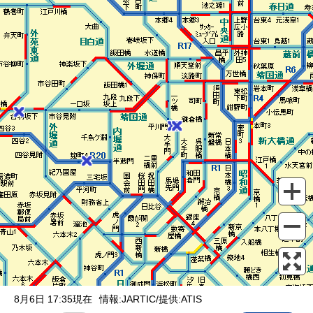
表示設定
混雑
渋滞
通行止め
チェーン規制等
調整中
規制情報
事故
規制
通行止め
8月6日 17:35現在
情報:JARTIC/提供:ATIS