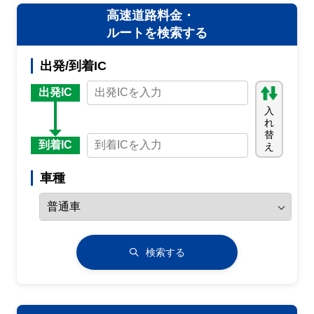
高速道路料金・
ルートを検索する
出発/到着IC
出発IC
入
れ
替
到着IC
え
車種
検索する