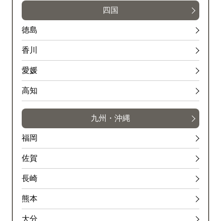
四国
徳島
香川
愛媛
高知
九州・沖縄
福岡
佐賀
長崎
熊本
大分