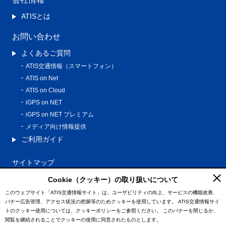
ATISとは
お問い合わせ
よくあるご質問
ATIS交通情報（スマートフォン）
ATIS on Net
ATIS on Cloud
iGPS on NET
iGPS on NET プレミアム
メディア向け情報提供
ご利用ガイド
サイトマップ
プライバシーポリシー
Cookie（クッキー）の取り扱いについて
利用規約
このウェブサイト「ATIS交通情報サイト」は、ユーザビリティの向上、サービスの機能改善、
バナー広告管理、アクセス状況の把握等のためクッキーを使用しています。
ATIS交通情報サイ
特定商取引法に基づく表記
トのクッキー使用については、クッキーポリシーをご参照ください。
このバナーを閉じるか、
情報の外部通信について
閲覧を継続されることでクッキーの使用に同意されたものとします。