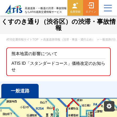
高速道路・一般道の渋滞・事故情報
会員登録
ログイン
ならATIS道路交通情報サービス
くすのき通り（渋谷区）の渋滞・事故情
報
ATIS交通情報サイトTOP
> 高速道路情報（渋滞・事故・通行止め）
> 一般道路の
熊本地震の影響について
ATIS ID「スタンダードコース」価格改定のお知ら
せ
一般道路