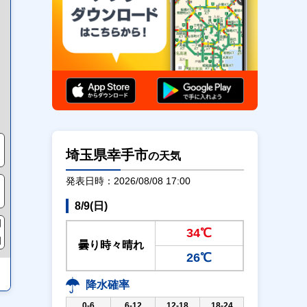
通行止め
埼玉県幸手市
の天気
発表日時：2026/08/08 17:00
8/9(日)
34℃
曇り時々晴れ
26℃
降水確率
0-6
6-12
12-18
18-24