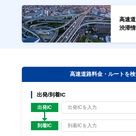
高速道
渋滞情
高速道路料金・
ルートを検
出発/到着IC
出発IC
到着IC