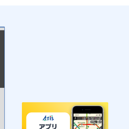
表示設定
混雑
渋滞
通行止め
チェーン規制等
調整中
規制情報
事故
規制