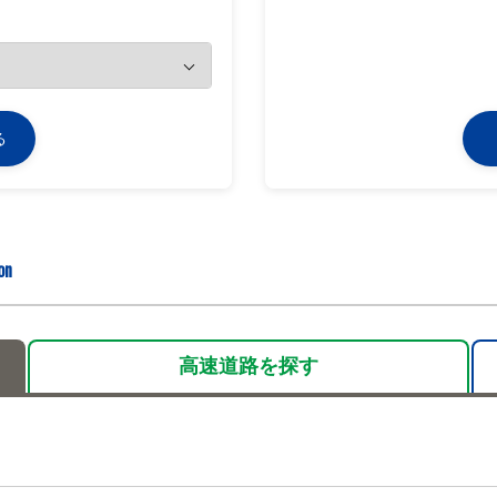
る
on
高速道路を
探す