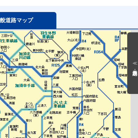
般道路
マップ
≪