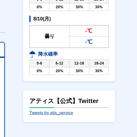
0%
20%
30%
30%
8/10(月)
-℃
曇り
-℃
降水確率
0-6
6-12
12-18
18-24
0%
20%
30%
30%
アティス【公式】Twitter
Tweets by atis_service