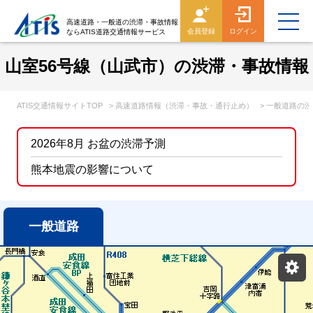
高速道路・一般道の渋滞・事故情報
会員登録
ログイン
ならATIS道路交通情報サービス
山室56号線（山武市）の渋滞・事故情報
ATIS交通情報サイトTOP
> 高速道路情報（渋滞・事故・通行止め）
> 一般道路の
2026年8月 お盆の渋滞予測
熊本地震の影響について
一般道路