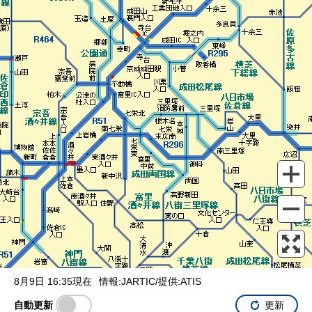
表示設定
混雑
渋滞
通行止め
チェーン規制等
調整中
規制情報
事故
規制
通行止め
8月9日 16:35現在
情報:JARTIC/提供:ATIS
自動更新
更新