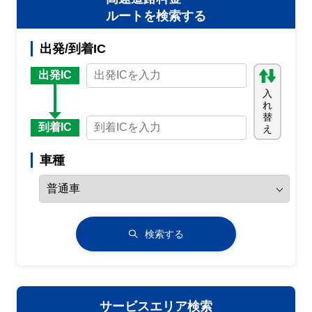
ルートを検索する
出発/到着IC
出発IC
入
れ
替
到着IC
え
車種
検索する
サービスエリア検索