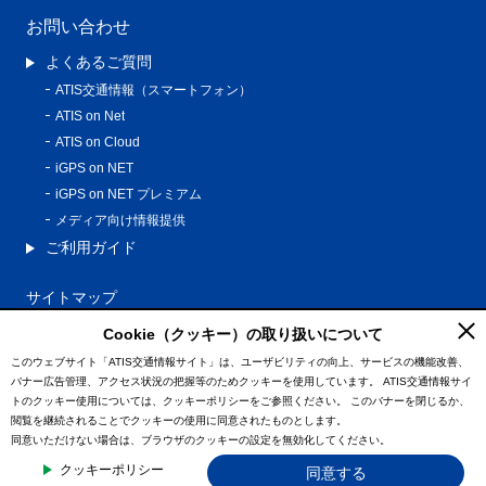
お問い合わせ
よくあるご質問
ATIS交通情報（スマートフォン）
ATIS on Net
ATIS on Cloud
iGPS on NET
iGPS on NET プレミアム
メディア向け情報提供
ご利用ガイド
サイトマップ
プライバシーポリシー
Cookie（クッキー）の取り扱いについて
利用規約
このウェブサイト「ATIS交通情報サイト」は、ユーザビリティの向上、サービスの機能改善、
バナー広告管理、アクセス状況の把握等のためクッキーを使用しています。
ATIS交通情報サイ
特定商取引法に基づく表記
トのクッキー使用については、クッキーポリシーをご参照ください。
このバナーを閉じるか、
情報の外部通信について
閲覧を継続されることでクッキーの使用に同意されたものとします。
同意いただけない場合は、ブラウザのクッキーの設定を無効化してください。
© ATIS Co.,Ltd. All Rights Reserved.
クッキーポリシー
同意する