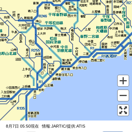
表示設定
混雑
渋滞
通行止め
チェーン規制等
調整中
規制情報
事故
規制
通行止め
8月7日 05:50現在
情報:JARTIC/提供:ATIS