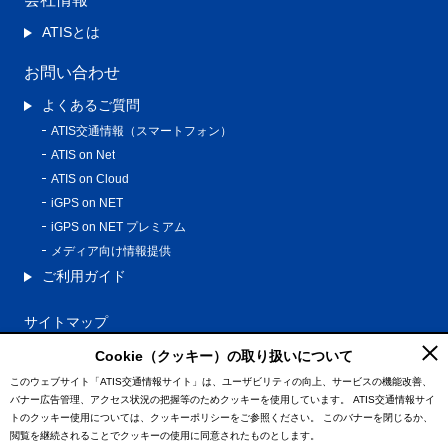
ATISとは
お問い合わせ
よくあるご質問
ATIS交通情報（スマートフォン）
ATIS on Net
ATIS on Cloud
iGPS on NET
iGPS on NET プレミアム
メディア向け情報提供
ご利用ガイド
サイトマップ
プライバシーポリシー
Cookie（クッキー）の取り扱いについて
利用規約
このウェブサイト「ATIS交通情報サイト」は、ユーザビリティの向上、サービスの機能改善、
バナー広告管理、アクセス状況の把握等のためクッキーを使用しています。
ATIS交通情報サイ
特定商取引法に基づく表記
トのクッキー使用については、クッキーポリシーをご参照ください。
このバナーを閉じるか、
情報の外部通信について
閲覧を継続されることでクッキーの使用に同意されたものとします。