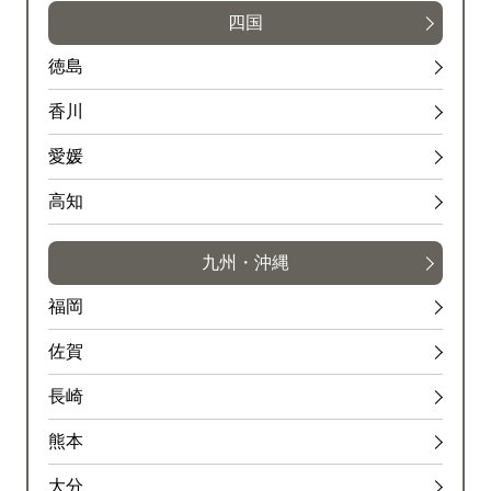
四国
徳島
香川
愛媛
高知
九州・沖縄
福岡
佐賀
長崎
熊本
大分