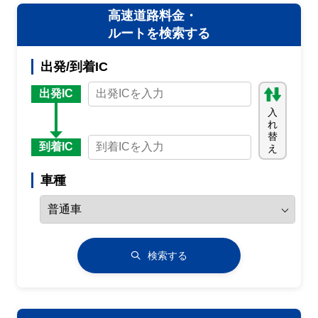
高速道路料金・
ルートを検索する
出発/到着IC
出発IC
入
れ
替
到着IC
え
車種
検索する