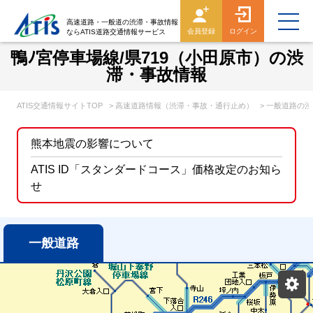
高速道路・一般道の渋滞・事故情報
会員登録
ログイン
ならATIS道路交通情報サービス
鴨ﾉ宮停車場線/県719（小田原市）の渋
滞・事故情報
ATIS交通情報サイトTOP
> 高速道路情報（渋滞・事故・通行止め）
> 一般道路の
熊本地震の影響について
ATIS ID「スタンダードコース」価格改定のお知ら
せ
一般道路