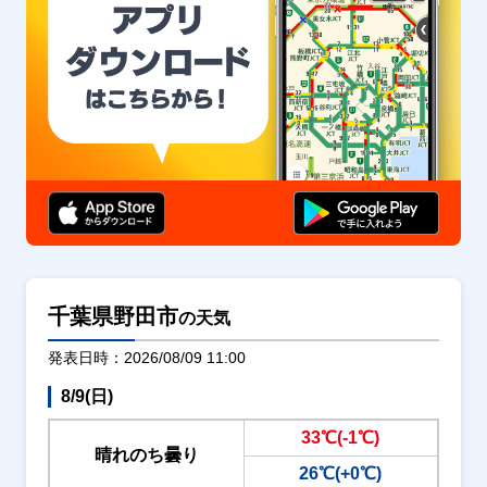
千葉県野田市
の天気
発表日時：2026/08/09 11:00
8/9(日)
33℃(-1℃)
晴れのち曇り
26℃(+0℃)