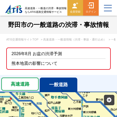
高速道路・一般道の渋滞・事故情報
会員登録
ログイン
ならATIS道路交通情報サービス
野田市の一般道路の渋滞・事故情報
ATIS交通情報サイトTOP
> 高速道路・一般道情報（渋滞・事故・通行止め）
> 一
2026年8月 お盆の渋滞予測
熊本地震の影響について
高速道路
一般道路