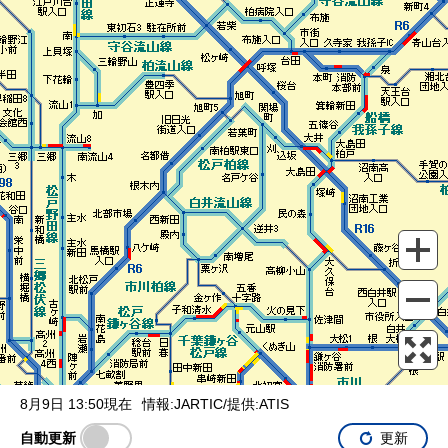
表示設定
混雑
渋滞
通行止め
チェーン規制等
調整中
規制情報
事故
規制
通行止め
8月9日 13:50現在
情報:JARTIC/提供:ATIS
自動更新
更新