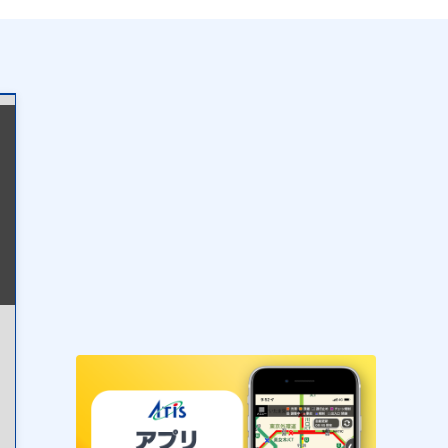
表示設定
混雑
渋滞
通行止め
チェーン規制等
調整中
規制情報
事故
規制