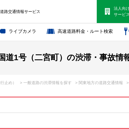
法人向
S道路交通情報サービス
サービ
ライブカメラ
高速道路料金・ルート検索
国道1号（二宮町）の渋滞・事故情
通行止め）
> 一般道路の渋滞情報を探す
> 関東地方の道路交通情報