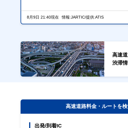
8月9日 21:40現在
情報:JARTIC/提供:ATIS
高速道
渋滞情
高速道路料金・
ルートを検
出発/到着IC