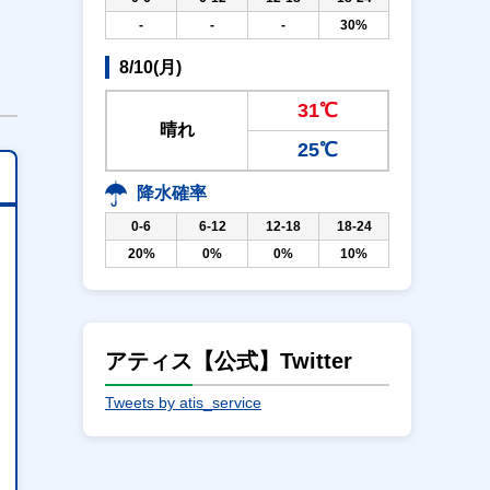
-
-
-
30%
8/10(月)
31℃
晴れ
25℃
降水確率
0-6
6-12
12-18
18-24
20%
0%
0%
10%
アティス【公式】Twitter
Tweets by atis_service