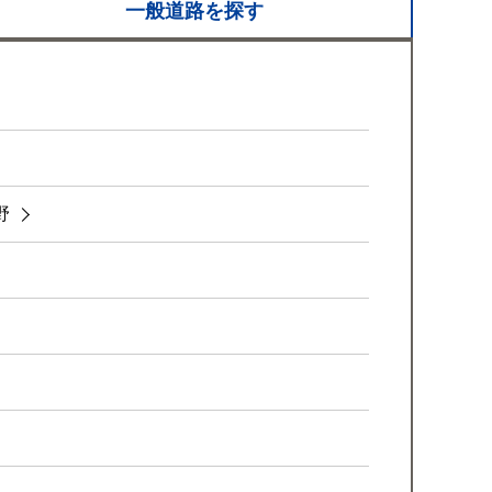
一般道路を
探す
野