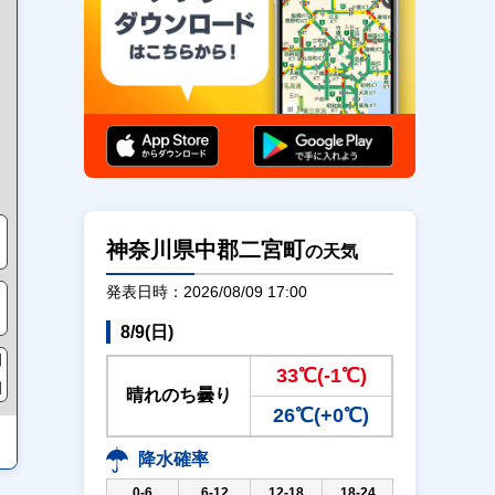
通行止め
神奈川県中郡二宮町
の天気
発表日時：2026/08/09 17:00
8/9(日)
33℃(-1℃)
晴れのち曇り
26℃(+0℃)
降水確率
0-6
6-12
12-18
18-24