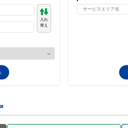
入れ
替え
る
on