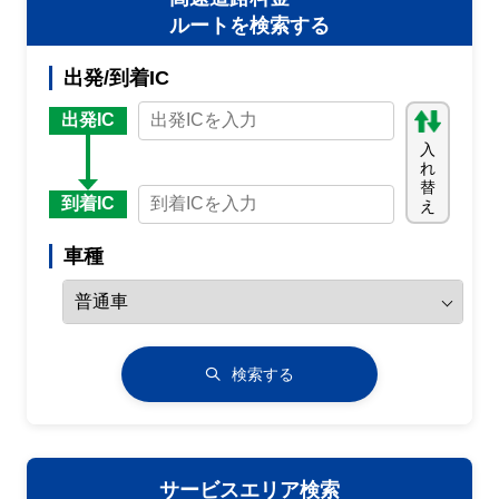
ルートを検索する
出発/到着IC
出発IC
入
れ
替
到着IC
え
車種
検索する
サービスエリア検索