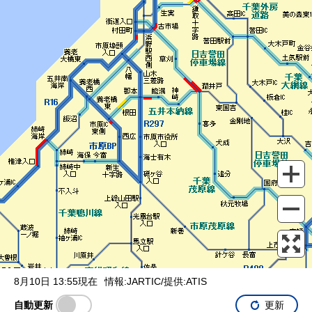
表示設定
混雑
渋滞
通行止め
チェーン規制等
調整中
規制情報
事故
規制
通行止め
8月10日 13:55現在
情報:JARTIC/提供:ATIS
自動更新
更新