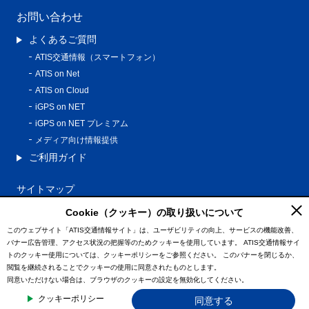
お問い合わせ
よくあるご質問
ATIS交通情報（スマートフォン）
ATIS on Net
ATIS on Cloud
iGPS on NET
iGPS on NET プレミアム
メディア向け情報提供
ご利用ガイド
サイトマップ
プライバシーポリシー
Cookie（クッキー）の取り扱いについて
利用規約
このウェブサイト「ATIS交通情報サイト」は、ユーザビリティの向上、サービスの機能改善、
バナー広告管理、アクセス状況の把握等のためクッキーを使用しています。
ATIS交通情報サイ
特定商取引法に基づく表記
トのクッキー使用については、クッキーポリシーをご参照ください。
このバナーを閉じるか、
情報の外部通信について
閲覧を継続されることでクッキーの使用に同意されたものとします。
同意いただけない場合は、ブラウザのクッキーの設定を無効化してください。
© ATIS Co.,Ltd. All Rights Reserved.
クッキーポリシー
同意する