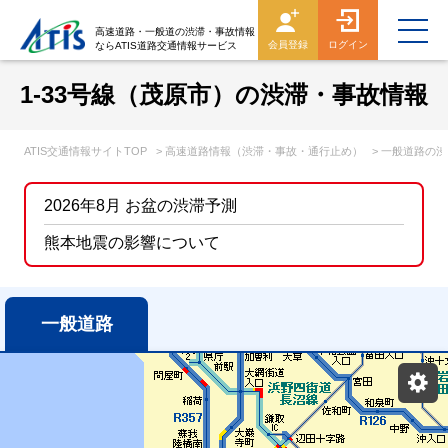
高速道路・一般道の渋滞・事故情報
会員登録
ログイン
ならATIS道路交通情報サービス
1-33号線（茂原市）の渋滞・事故情報
ATIS交通情報サイトTOP
> 高速道路情報（渋滞・事故・通行止め）
> 一般道路の
2026年8月 お盆の渋滞予測
熊本地震の影響について
一般道路