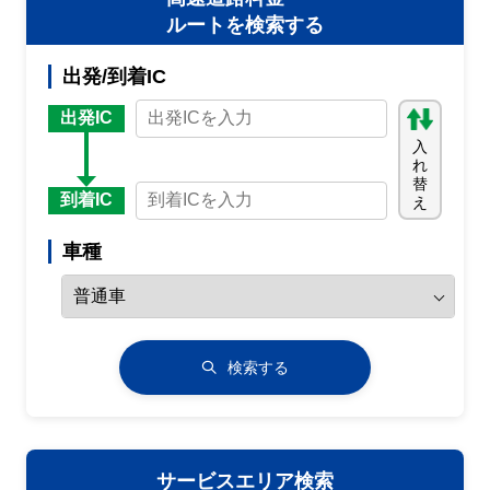
ルートを検索する
出発/到着IC
出発IC
入
れ
替
到着IC
え
車種
検索する
サービスエリア検索