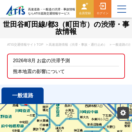
高速道路・一般道の渋滞・事故情報
会員登録
ログイン
ならATIS道路交通情報サービス
世田谷町田線/都3（町田市）の渋滞・事
故情報
ATIS交通情報サイトTOP
> 高速道路情報（渋滞・事故・通行止め）
> 一般道路の
2026年8月 お盆の渋滞予測
熊本地震の影響について
一般道路