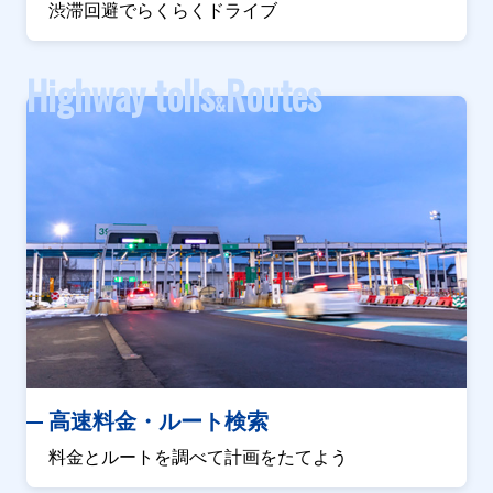
渋滞回避でらくらくドライブ
Highway tolls
Routes
&
高速料金・ルート検索
料金とルートを調べて計画をたてよう