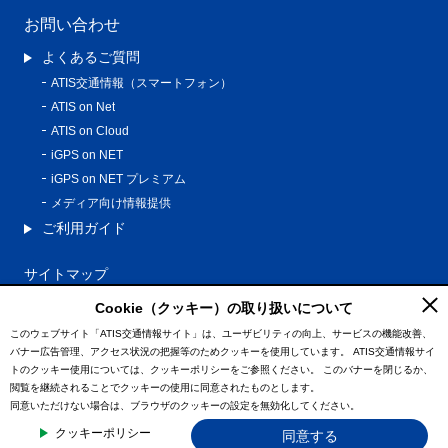
お問い合わせ
よくあるご質問
ATIS交通情報（スマートフォン）
ATIS on Net
ATIS on Cloud
iGPS on NET
iGPS on NET プレミアム
メディア向け情報提供
ご利用ガイド
サイトマップ
プライバシーポリシー
Cookie（クッキー）の取り扱いについて
利用規約
このウェブサイト「ATIS交通情報サイト」は、ユーザビリティの向上、サービスの機能改善、
バナー広告管理、アクセス状況の把握等のためクッキーを使用しています。
ATIS交通情報サイ
特定商取引法に基づく表記
トのクッキー使用については、クッキーポリシーをご参照ください。
このバナーを閉じるか、
情報の外部通信について
閲覧を継続されることでクッキーの使用に同意されたものとします。
同意いただけない場合は、ブラウザのクッキーの設定を無効化してください。
© ATIS Co.,Ltd. All Rights Reserved.
クッキーポリシー
同意する