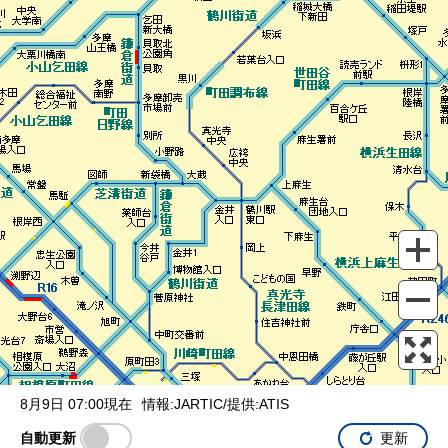
表示設定
混雑
渋滞
通行止め
チェーン規制等
調整中
規制情報
事故
規制
通行止め
8月9日 07:00現在
情報:JARTIC/提供:ATIS
自動更新
更新