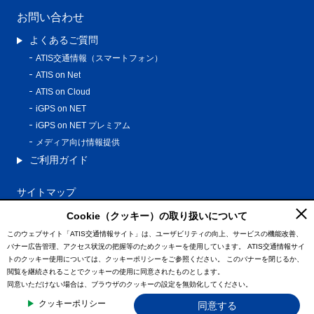
お問い合わせ
よくあるご質問
ATIS交通情報（スマートフォン）
ATIS on Net
ATIS on Cloud
iGPS on NET
iGPS on NET プレミアム
メディア向け情報提供
ご利用ガイド
サイトマップ
プライバシーポリシー
Cookie（クッキー）の取り扱いについて
利用規約
このウェブサイト「ATIS交通情報サイト」は、ユーザビリティの向上、サービスの機能改善、
バナー広告管理、アクセス状況の把握等のためクッキーを使用しています。
ATIS交通情報サイ
特定商取引法に基づく表記
トのクッキー使用については、クッキーポリシーをご参照ください。
このバナーを閉じるか、
情報の外部通信について
閲覧を継続されることでクッキーの使用に同意されたものとします。
同意いただけない場合は、ブラウザのクッキーの設定を無効化してください。
© ATIS Co.,Ltd. All Rights Reserved.
クッキーポリシー
同意する