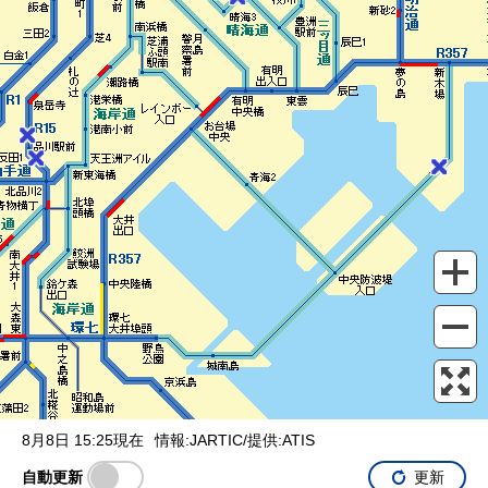
表示設定
混雑
渋滞
通行止め
チェーン規制等
調整中
規制情報
事故
規制
通行止め
8月8日 15:25現在
情報:JARTIC/提供:ATIS
自動更新
更新