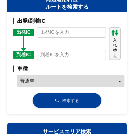
ルートを検索する
出発/到着IC
出発IC
入
れ
替
到着IC
え
車種
検索する
サービスエリア検索