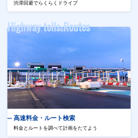
渋滞回避でらくらくドライブ
Highway tolls
Routes
&
高速料金・ルート検索
料金とルートを調べて計画をたてよう