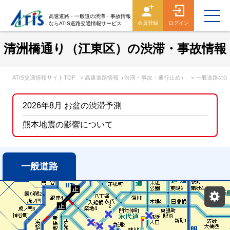
高速道路・一般道の渋滞・事故情報
会員登録
ログイン
ならATIS道路交通情報サービス
清洲橋通り（江東区）の渋滞・事故情報
ATIS交通情報サイトTOP
> 高速道路情報（渋滞・事故・通行止め）
> 一般道路の
2026年8月 お盆の渋滞予測
熊本地震の影響について
一般道路