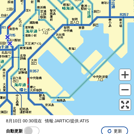
表示設定
混雑
渋滞
通行止め
チェーン規制等
調整中
規制情報
事故
規制
通行止め
8月10日 00:30現在
情報:JARTIC/提供:ATIS
自動更新
更新