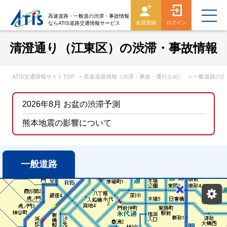
高速道路・一般道の渋滞・事故情報
会員登録
ログイン
ならATIS道路交通情報サービス
清澄通り（江東区）の渋滞・事故情報
ATIS交通情報サイトTOP
> 高速道路情報（渋滞・事故・通行止め）
> 一般道路の
2026年8月 お盆の渋滞予測
熊本地震の影響について
一般道路