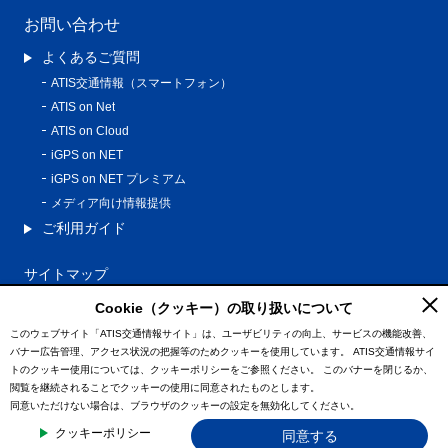
お問い合わせ
よくあるご質問
ATIS交通情報（スマートフォン）
ATIS on Net
ATIS on Cloud
iGPS on NET
iGPS on NET プレミアム
メディア向け情報提供
ご利用ガイド
サイトマップ
プライバシーポリシー
Cookie（クッキー）の取り扱いについて
利用規約
このウェブサイト「ATIS交通情報サイト」は、ユーザビリティの向上、サービスの機能改善、
バナー広告管理、アクセス状況の把握等のためクッキーを使用しています。
ATIS交通情報サイ
特定商取引法に基づく表記
トのクッキー使用については、クッキーポリシーをご参照ください。
このバナーを閉じるか、
情報の外部通信について
閲覧を継続されることでクッキーの使用に同意されたものとします。
同意いただけない場合は、ブラウザのクッキーの設定を無効化してください。
© ATIS Co.,Ltd. All Rights Reserved.
クッキーポリシー
同意する