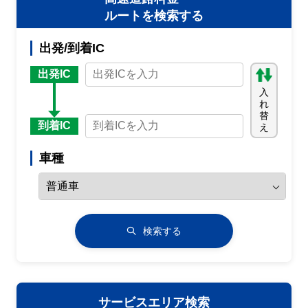
ルートを検索する
出発/到着IC
出発IC
入
れ
替
到着IC
え
車種
検索する
サービスエリア検索