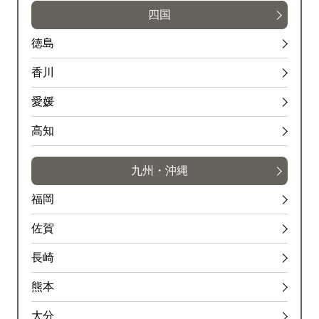
四国
徳島
香川
愛媛
高知
九州・沖縄
福岡
佐賀
長崎
熊本
大分