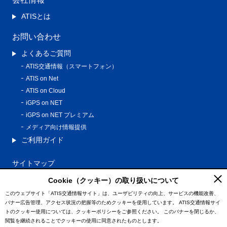
ATISとは
お問い合わせ
よくあるご質問
ATIS交通情報（スマートフォン）
ATIS on Net
ATIS on Cloud
iGPS on NET
iGPS on NET プレミアム
メディア向け情報提供
ご利用ガイド
サイトマップ
プライバシーポリシー
Cookie（クッキー）の取り扱いについて
利用規約
このウェブサイト「ATIS交通情報サイト」は、ユーザビリティの向上、サービスの機能改善、
バナー広告管理、アクセス状況の把握等のためクッキーを使用しています。
ATIS交通情報サイ
特定商取引法に基づく表記
トのクッキー使用については、クッキーポリシーをご参照ください。
このバナーを閉じるか、
情報の外部通信について
閲覧を継続されることでクッキーの使用に同意されたものとします。