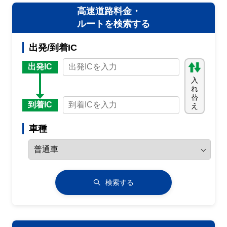
高速道路料金・
ルートを検索する
出発/到着IC
出発IC
入
れ
替
到着IC
え
車種
検索する