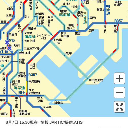
表示設定
混雑
渋滞
通行止め
チェーン規制等
調整中
規制情報
事故
規制
通行止め
8月7日 15:30現在
情報:JARTIC/提供:ATIS