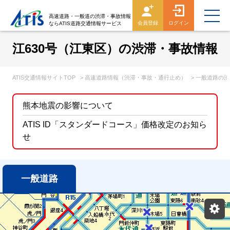
高速道路・一般道の渋滞・事故情報
会員登録
ログイン
ならATIS道路交通情報サービス
江630号（江東区）の渋滞・事故情報
ATIS交通情報サイトTOP
> 高速道路情報（渋滞・事故・通行止め）
> 一般道路の
熊本地震の影響について
ATIS ID「スタンダードコース」価格改定のお知ら
せ
一般道路