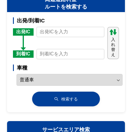
ルートを検索する
出発/到着IC
出発IC
入
れ
替
到着IC
え
車種
検索する
サービスエリア検索