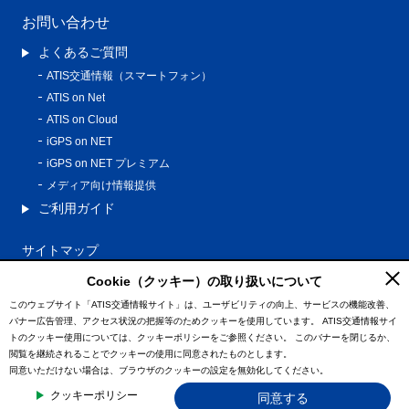
お問い合わせ
よくあるご質問
ATIS交通情報（スマートフォン）
ATIS on Net
ATIS on Cloud
iGPS on NET
iGPS on NET プレミアム
メディア向け情報提供
ご利用ガイド
サイトマップ
プライバシーポリシー
Cookie（クッキー）の取り扱いについて
利用規約
このウェブサイト「ATIS交通情報サイト」は、ユーザビリティの向上、サービスの機能改善、
バナー広告管理、アクセス状況の把握等のためクッキーを使用しています。
ATIS交通情報サイ
特定商取引法に基づく表記
トのクッキー使用については、クッキーポリシーをご参照ください。
このバナーを閉じるか、
情報の外部通信について
閲覧を継続されることでクッキーの使用に同意されたものとします。
同意いただけない場合は、ブラウザのクッキーの設定を無効化してください。
© ATIS Co.,Ltd. All Rights Reserved.
クッキーポリシー
同意する