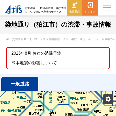
高速道路・一般道の渋滞・事故情報
会員登録
ログイン
ならATIS道路交通情報サービス
染地通り（狛江市）の渋滞・事故情報
ATIS交通情報サイトTOP
> 高速道路情報（渋滞・事故・通行止め）
> 一般道路の
2026年8月 お盆の渋滞予測
熊本地震の影響について
一般道路