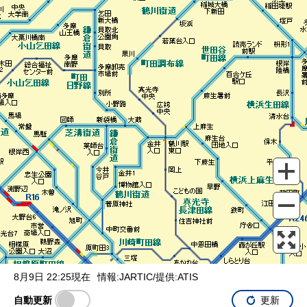
表示設定
混雑
渋滞
通行止め
チェーン規制等
調整中
規制情報
事故
規制
通行止め
8月9日 22:25現在
情報:JARTIC/提供:ATIS
自動更新
更新