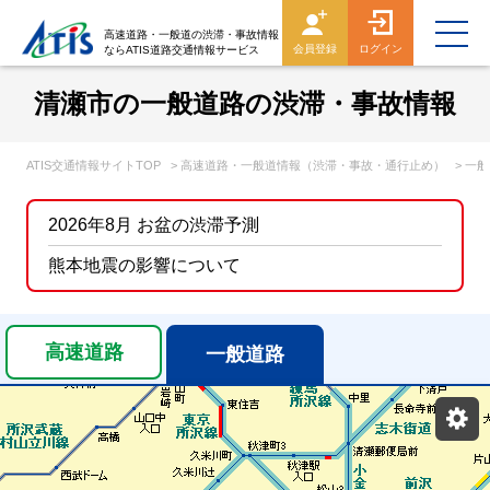
高速道路・一般道の渋滞・事故情報
会員登録
ログイン
ならATIS道路交通情報サービス
清瀬市の一般道路の渋滞・事故情報
ATIS交通情報サイトTOP
> 高速道路・一般道情報（渋滞・事故・通行止め）
> 一
2026年8月 お盆の渋滞予測
熊本地震の影響について
高速道路
一般道路