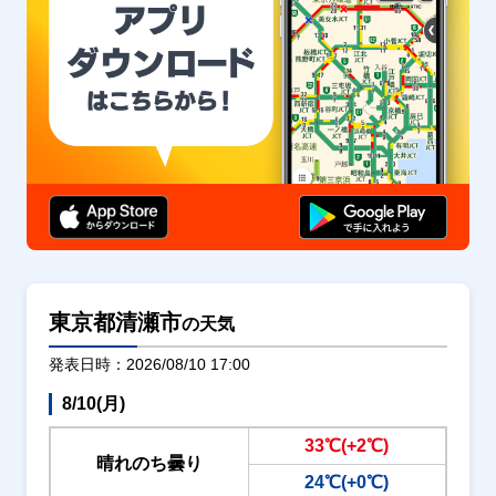
東京都清瀬市
の天気
発表日時：2026/08/10 17:00
8/10(月)
33℃(+2℃)
晴れのち曇り
24℃(+0℃)