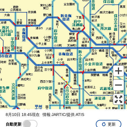
表示設定
混雑
渋滞
通行止め
チェーン規制等
調整中
規制情報
事故
規制
通行止め
8月10日 18:45現在
情報:JARTIC/提供:ATIS
自動更新
更新