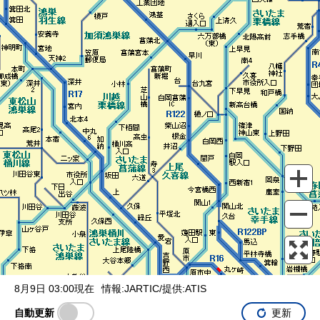
表示設定
混雑
渋滞
通行止め
チェーン規制等
調整中
規制情報
事故
規制
通行止め
8月9日 03:00現在
情報:JARTIC/提供:ATIS
自動更新
更新