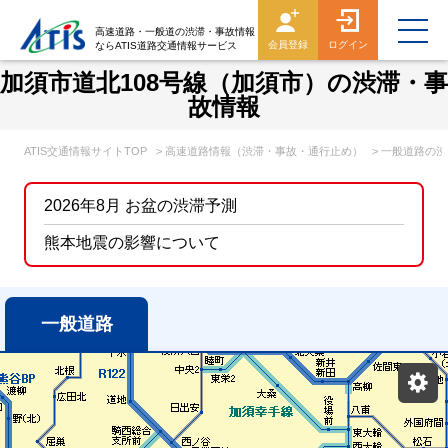
高速道路・一般道の渋滞・事故情報
会員登録
ログイン
ならATIS道路交通情報サービス
加須市道北108号線（加須市）の渋滞・事
故情報
ATIS交通情報サイトTOP
> 高速道路情報（渋滞・事故・通行止め）
> 一般道路の
2026年8月 お盆の渋滞予測
熊本地震の影響について
一般道路