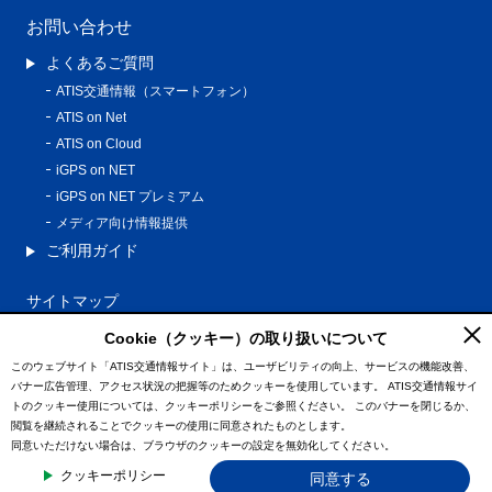
お問い合わせ
よくあるご質問
ATIS交通情報（スマートフォン）
ATIS on Net
ATIS on Cloud
iGPS on NET
iGPS on NET プレミアム
メディア向け情報提供
ご利用ガイド
サイトマップ
プライバシーポリシー
Cookie（クッキー）の取り扱いについて
利用規約
このウェブサイト「ATIS交通情報サイト」は、ユーザビリティの向上、サービスの機能改善、
バナー広告管理、アクセス状況の把握等のためクッキーを使用しています。
ATIS交通情報サイ
特定商取引法に基づく表記
トのクッキー使用については、クッキーポリシーをご参照ください。
このバナーを閉じるか、
情報の外部通信について
閲覧を継続されることでクッキーの使用に同意されたものとします。
同意いただけない場合は、ブラウザのクッキーの設定を無効化してください。
© ATIS Co.,Ltd. All Rights Reserved.
クッキーポリシー
同意する