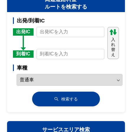
ルートを検索する
出発/到着IC
出発IC
入
れ
替
到着IC
え
車種
検索する
サービスエリア検索