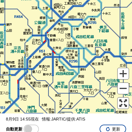
表示設定
混雑
渋滞
通行止め
チェーン規制等
調整中
規制情報
事故
規制
通行止め
8月9日 14:55現在
情報:JARTIC/提供:ATIS
自動更新
更新