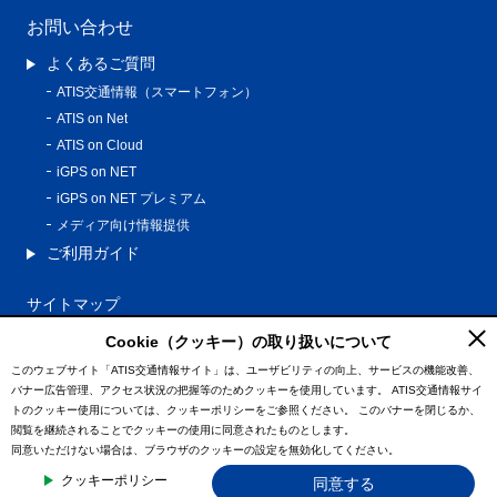
お問い合わせ
よくあるご質問
ATIS交通情報（スマートフォン）
ATIS on Net
ATIS on Cloud
iGPS on NET
iGPS on NET プレミアム
メディア向け情報提供
ご利用ガイド
サイトマップ
プライバシーポリシー
Cookie（クッキー）の取り扱いについて
利用規約
このウェブサイト「ATIS交通情報サイト」は、ユーザビリティの向上、サービスの機能改善、
バナー広告管理、アクセス状況の把握等のためクッキーを使用しています。
ATIS交通情報サイ
特定商取引法に基づく表記
トのクッキー使用については、クッキーポリシーをご参照ください。
このバナーを閉じるか、
情報の外部通信について
閲覧を継続されることでクッキーの使用に同意されたものとします。
同意いただけない場合は、ブラウザのクッキーの設定を無効化してください。
© ATIS Co.,Ltd. All Rights Reserved.
クッキーポリシー
同意する