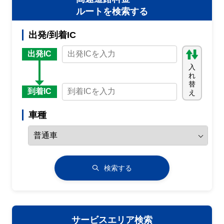
ルートを検索する
出発/到着IC
出発IC
入
れ
替
到着IC
え
車種
検索する
サービスエリア検索