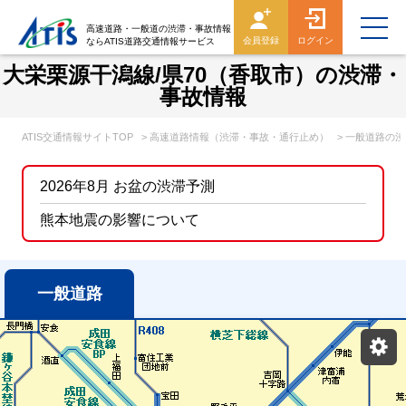
高速道路・一般道の渋滞・事故情報
会員登録
ログイン
ならATIS道路交通情報サービス
大栄栗源干潟線/県70（香取市）の渋滞・
事故情報
ATIS交通情報サイトTOP
> 高速道路情報（渋滞・事故・通行止め）
> 一般道路の
2026年8月 お盆の渋滞予測
熊本地震の影響について
一般道路