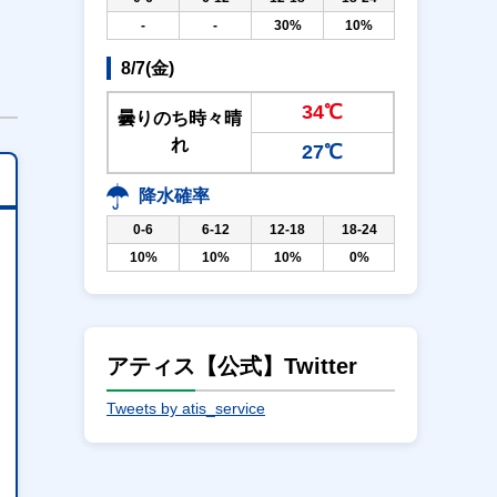
-
-
30%
10%
8/7(金)
34℃
曇りのち時々晴
れ
27℃
降水確率
0-6
6-12
12-18
18-24
10%
10%
10%
0%
アティス【公式】Twitter
Tweets by atis_service