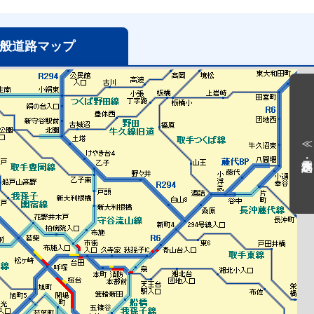
般道路
マップ
≪