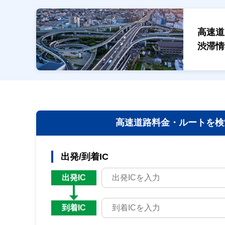
高速道
渋滞情
高速道路料金・
ルートを検
出発/到着IC
出発IC
到着IC