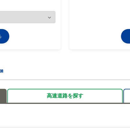
る
on
高速道路を
探す