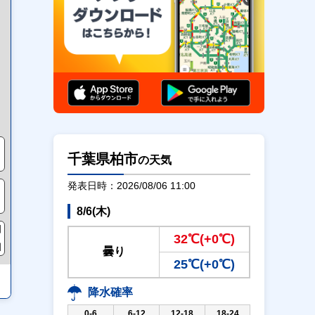
通行止め
千葉県柏市
の天気
発表日時：2026/08/06 11:00
8/6(木)
32℃(+0℃)
曇り
25℃(+0℃)
降水確率
0-6
6-12
12-18
18-24