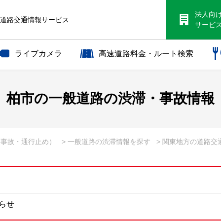
法人向
S道路交通情報サービス
サービ
ライブカメラ
高速道路料金・ルート検索
柏市の一般道路の渋滞・事故情報
・事故・通行止め）
> 一般道路の渋滞情報を探す
> 関東地方の道路交
知らせ