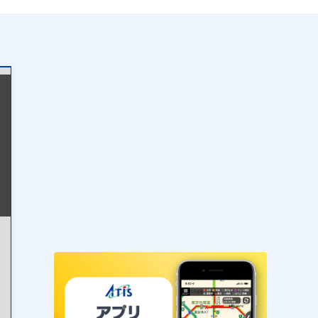
表示設定
混雑
渋滞
通行止め
チェーン規制等
調整中
規制情報
事故
規制