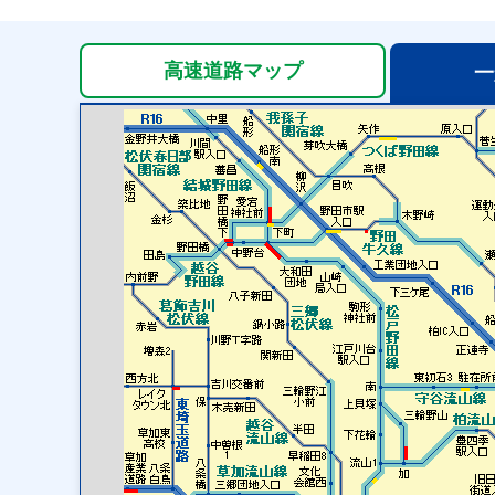
高速道路
マップ
一