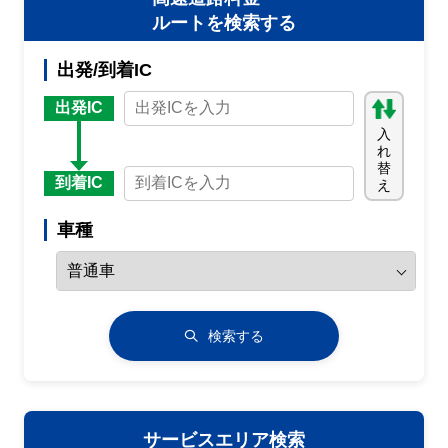
ルートを検索する
出発/到着IC
出発IC
入
れ
替
到着IC
え
車種
検索する
サービスエリア検索