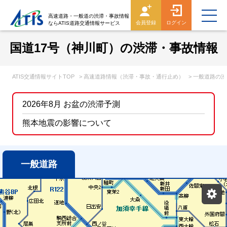
高速道路・一般道の渋滞・事故情報
会員登録
ログイン
ならATIS道路交通情報サービス
国道17号（神川町）の渋滞・事故情報
ATIS交通情報サイトTOP
> 高速道路情報（渋滞・事故・通行止め）
> 一般道路の
2026年8月 お盆の渋滞予測
熊本地震の影響について
一般道路