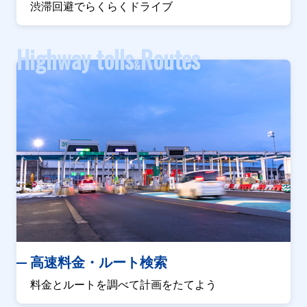
渋滞回避でらくらくドライブ
Highway tolls
Routes
&
高速料金・ルート検索
料金とルートを調べて計画をたてよう