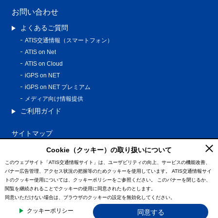
お問い合わせ
よくあるご質問
ATIS交通情報（スマートフォン）
ATIS on Net
ATIS on Cloud
iGPS on NET
iGPS on NET プレミアム
メディア向け情報提供
ご利用ガイド
サイトマップ
プライバシーポリシー
Cookie（クッキー）の取り扱いについて
利用規約
このウェブサイト「ATIS交通情報サイト」は、ユーザビリティの向上、サービスの機能改善、
バナー広告管理、アクセス状況の把握等のためクッキーを使用しています。
ATIS交通情報サイ
特定商取引法に基づく表記
トのクッキー使用については、クッキーポリシーをご参照ください。
このバナーを閉じるか、
情報の外部通信について
閲覧を継続されることでクッキーの使用に同意されたものとします。
同意いただけない場合は、ブラウザのクッキーの設定を無効化してください。
© ATIS Co.,Ltd. All Rights Reserved.
クッキーポリシー
同意する