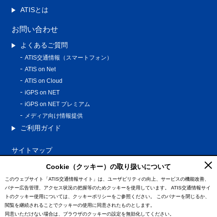
ATISとは
お問い合わせ
よくあるご質問
ATIS交通情報（スマートフォン）
ATIS on Net
ATIS on Cloud
iGPS on NET
iGPS on NET プレミアム
メディア向け情報提供
ご利用ガイド
サイトマップ
プライバシーポリシー
Cookie（クッキー）の取り扱いについて
利用規約
このウェブサイト「ATIS交通情報サイト」は、ユーザビリティの向上、サービスの機能改善、
バナー広告管理、アクセス状況の把握等のためクッキーを使用しています。
ATIS交通情報サイ
特定商取引法に基づく表記
トのクッキー使用については、クッキーポリシーをご参照ください。
このバナーを閉じるか、
情報の外部通信について
閲覧を継続されることでクッキーの使用に同意されたものとします。
同意いただけない場合は、ブラウザのクッキーの設定を無効化してください。