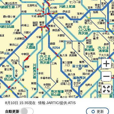
表示設定
混雑
渋滞
通行止め
チェーン規制等
調整中
規制情報
事故
規制
通行止め
8月10日 15:35現在
情報:JARTIC/提供:ATIS
自動更新
更新