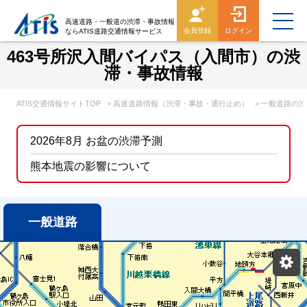
高速道路・一般道の渋滞・事故情報
会員登録
ログイン
ならATIS道路交通情報サービス
463号所沢入間バイパス（入間市）の渋
滞・事故情報
ATIS交通情報サイトTOP
> 高速道路情報（渋滞・事故・通行止め）
> 一般道路の
2026年8月 お盆の渋滞予測
熊本地震の影響について
一般道路