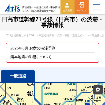
高速道路・一般道の渋滞・事故情報
会員登録
ログイン
ならATIS道路交通情報サービス
日高市道幹線71号線（日高市）の渋滞・
事故情報
ATIS交通情報サイトTOP
> 高速道路情報（渋滞・事故・通行止め）
> 一般道路の
2026年8月 お盆の渋滞予測
熊本地震の影響について
一般道路