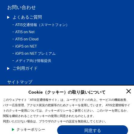
お問い合わせ
よくあるご質問
ATIS交通情報（スマートフォン）
ATIS on Net
ATIS on Cloud
iGPS on NET
iGPS on NET プレミアム
メディア向け情報提供
ご利用ガイド
サイトマップ
プライバシーポリシー
Cookie（クッキー）の取り扱いについて
利用規約
このウェブサイト「ATIS交通情報サイト」は、ユーザビリティの向上、サービスの機能改善、
バナー広告管理、アクセス状況の把握等のためクッキーを使用しています。
ATIS交通情報サイ
特定商取引法に基づく表記
トのクッキー使用については、クッキーポリシーをご参照ください。
このバナーを閉じるか、
情報の外部通信について
閲覧を継続されることでクッキーの使用に同意されたものとします。
同意いただけない場合は、ブラウザのクッキーの設定を無効化してください。
© ATIS Co.,Ltd. All Rights Reserved.
クッキーポリシー
同意する