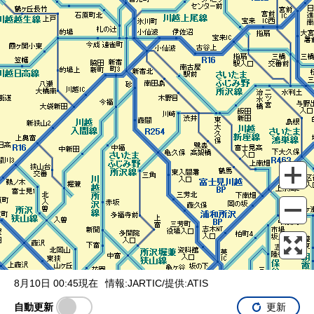
表示設定
混雑
渋滞
通行止め
チェーン規制等
調整中
規制情報
事故
規制
通行止め
8月10日 00:45現在
情報:JARTIC/提供:ATIS
自動更新
更新