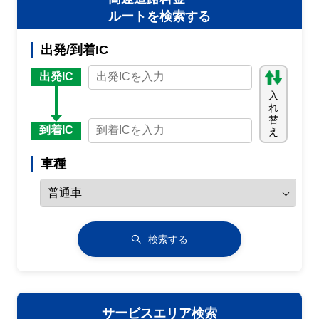
ルートを検索する
出発/到着IC
出発IC
入
れ
替
到着IC
え
車種
検索する
サービスエリア検索