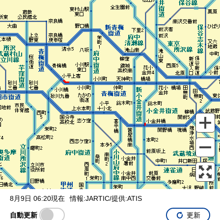
表示設定
混雑
渋滞
通行止め
チェーン規制等
調整中
規制情報
事故
規制
通行止め
8月9日 06:20現在
情報:JARTIC/提供:ATIS
自動更新
更新