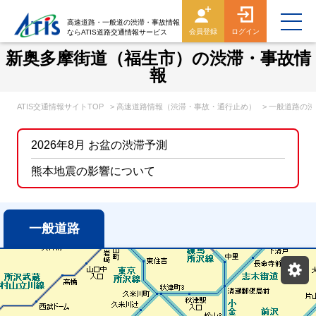
高速道路・一般道の渋滞・事故情報
会員登録
ログイン
ならATIS道路交通情報サービス
新奥多摩街道（福生市）の渋滞・事故情
報
ATIS交通情報サイトTOP
> 高速道路情報（渋滞・事故・通行止め）
> 一般道路の
2026年8月 お盆の渋滞予測
熊本地震の影響について
一般道路