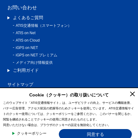
お問い合わせ
よくあるご質問
ATIS交通情報（スマートフォン）
ATIS on Net
ATIS on Cloud
iGPS on NET
iGPS on NET プレミアム
メディア向け情報提供
ご利用ガイド
サイトマップ
プライバシーポリシー
Cookie（クッキー）の取り扱いについて
利用規約
このウェブサイト「ATIS交通情報サイト」は、ユーザビリティの向上、サービスの機能改善、
バナー広告管理、アクセス状況の把握等のためクッキーを使用しています。
ATIS交通情報サイ
特定商取引法に基づく表記
トのクッキー使用については、クッキーポリシーをご参照ください。
このバナーを閉じるか、
情報の外部通信について
閲覧を継続されることでクッキーの使用に同意されたものとします。
同意いただけない場合は、ブラウザのクッキーの設定を無効化してください。
© ATIS Co.,Ltd. All Rights Reserved.
クッキーポリシー
同意する