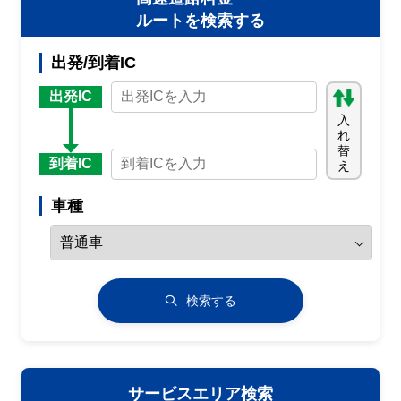
ルートを検索する
出発/到着IC
出発IC
入
れ
替
到着IC
え
車種
検索する
サービスエリア検索