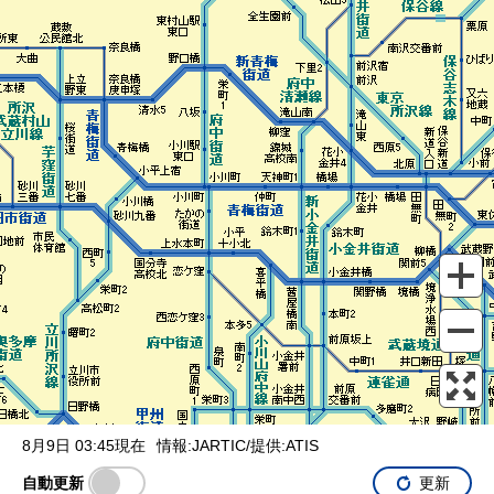
表示設定
混雑
渋滞
通行止め
チェーン規制等
調整中
規制情報
事故
規制
通行止め
8月9日 03:45現在
情報:JARTIC/提供:ATIS
自動更新
更新