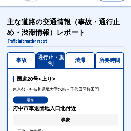
主な道路の交通情報（事故・通行止
め・渋滞情報）レポート
Traffic information report
通行止・規
事故
渋滞
所要時間
制
国道20号<上り>
東京都・神奈川県境大垂水峠～千代田区桜田門
規制
府中市車返団地入口北付近
事象