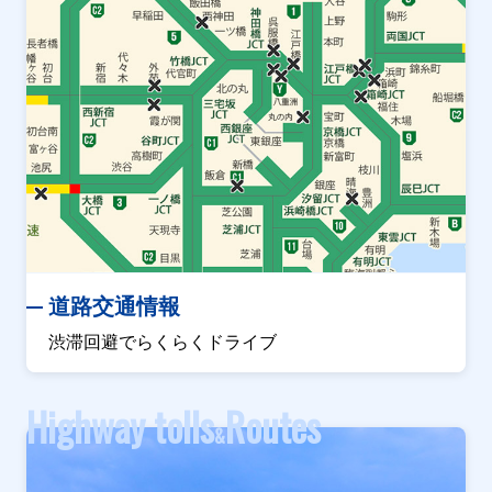
道路交通情報
渋滞回避でらくらくドライブ
Highway tolls
Routes
&