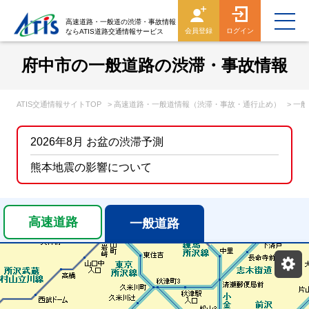
高速道路・一般道の渋滞・事故情報
会員登録
ログイン
ならATIS道路交通情報サービス
府中市の一般道路の渋滞・事故情報
ATIS交通情報サイトTOP
> 高速道路・一般道情報（渋滞・事故・通行止め）
> 一
2026年8月 お盆の渋滞予測
熊本地震の影響について
高速道路
一般道路