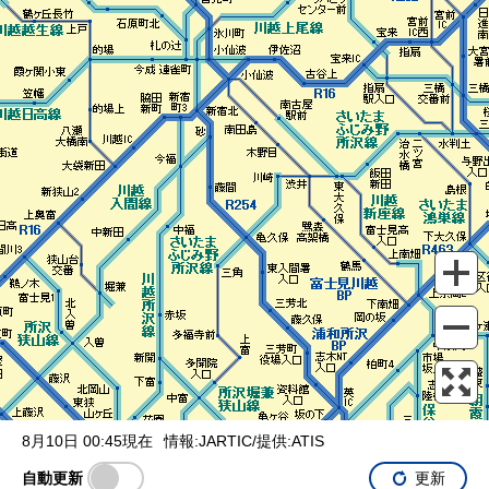
表示設定
混雑
渋滞
通行止め
チェーン規制等
調整中
規制情報
事故
規制
通行止め
8月10日 00:45現在
情報:JARTIC/提供:ATIS
自動更新
更新