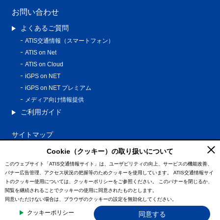
お問い合わせ
よくあるご質問
ATIS交通情報（スマートフォン）
ATIS on Net
ATIS on Cloud
iGPS on NET
iGPS on NET プレミアム
メディア向け情報提供
ご利用ガイド
サイトマップ
プライバシーポリシー
Cookie（クッキー）の取り扱いについて
利用規約
このウェブサイト「ATIS交通情報サイト」は、ユーザビリティの向上、サービスの機能改善、
バナー広告管理、アクセス状況の把握等のためクッキーを使用しています。
ATIS交通情報サイ
特定商取引法に基づく表記
トのクッキー使用については、クッキーポリシーをご参照ください。
このバナーを閉じるか、
情報の外部通信について
閲覧を継続されることでクッキーの使用に同意されたものとします。
同意いただけない場合は、ブラウザのクッキーの設定を無効化してください。
© ATIS Co.,Ltd. All Rights Reserved.
クッキーポリシー
同意する