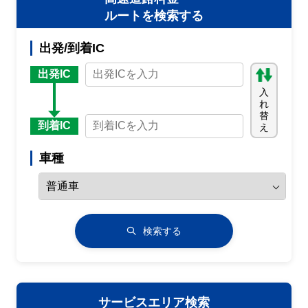
ルートを検索する
出発/到着IC
出発IC
入
れ
替
到着IC
え
車種
検索する
サービスエリア検索