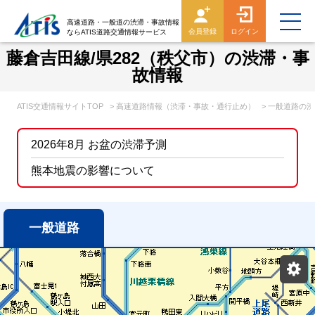
高速道路・一般道の渋滞・事故情報
会員登録
ログイン
ならATIS道路交通情報サービス
藤倉吉田線/県282（秩父市）の渋滞・事
故情報
ATIS交通情報サイトTOP
> 高速道路情報（渋滞・事故・通行止め）
> 一般道路の
2026年8月 お盆の渋滞予測
熊本地震の影響について
一般道路