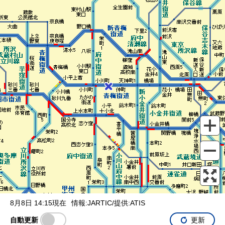
表示設定
混雑
渋滞
通行止め
チェーン規制等
調整中
規制情報
事故
規制
通行止め
8月8日 14:15現在
情報:JARTIC/提供:ATIS
自動更新
更新