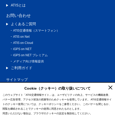
ATISとは
お問い合わせ
よくあるご質問
ATIS交通情報（スマートフォン）
ATIS on Net
ATIS on Cloud
iGPS on NET
iGPS on NET プレミアム
メディア向け情報提供
ご利用ガイド
サイトマップ
プライバシーポリシー
Cookie（クッキー）の取り扱いについて
利用規約
このウェブサイト「ATIS交通情報サイト」は、ユーザビリティの向上、サービスの機能改善、
バナー広告管理、アクセス状況の把握等のためクッキーを使用しています。
ATIS交通情報サイ
特定商取引法に基づく表記
トのクッキー使用については、クッキーポリシーをご参照ください。
このバナーを閉じるか、
情報の外部通信について
閲覧を継続されることでクッキーの使用に同意されたものとします。
同意いただけない場合は、ブラウザのクッキーの設定を無効化してください。