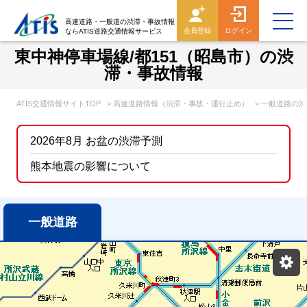
高速道路・一般道の渋滞・事故情報
会員登録
ログイン
ならATIS道路交通情報サービス
東中神停車場線/都151（昭島市）の渋
滞・事故情報
ATIS交通情報サイトTOP
> 高速道路情報（渋滞・事故・通行止め）
> 一般道路の
2026年8月 お盆の渋滞予測
熊本地震の影響について
一般道路