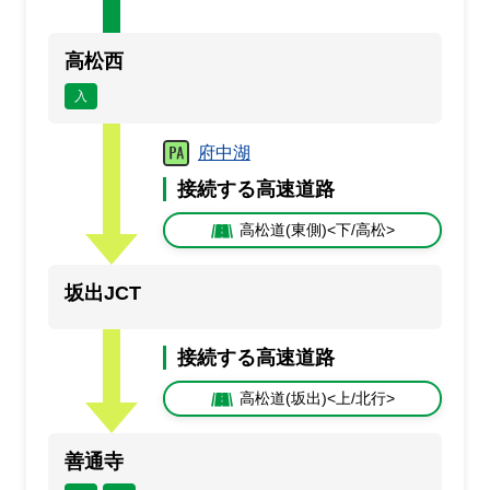
通行止め
事故
止
事
規制
規
高松西
満車
混雑
入
空車
閉鎖
未提供・不明
府中湖
接続する高速道路
高松道(東側)<下/高松>
坂出JCT
接続する高速道路
高松道(坂出)<上/北行>
善通寺