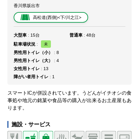
香川県坂出市
高松道(西側)<下/川之江>
大型車
: 15台
普通車
: 48台
駐車場状況
:
男性用トイレ（小）
: 8
男性用トイレ（大）
: 4
女性用トイレ
: 13
障がい者用トイレ
: 1
スマートICが併設されています。うどんがイチオシの食
事処や地元の銘菓や食品等の購入が出来るお土産屋もあ
ります。
施設・サービス