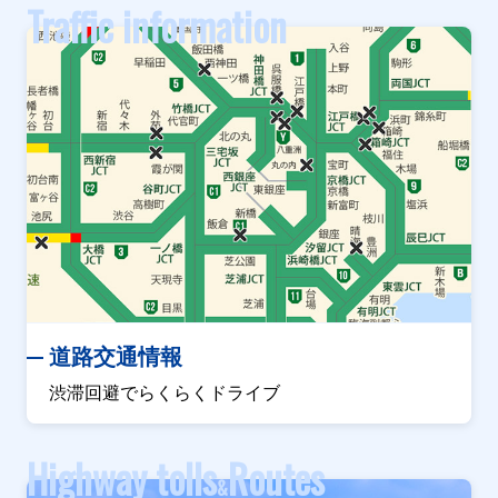
Traffic information
道路交通情報
渋滞回避でらくらくドライブ
Highway tolls
Routes
&