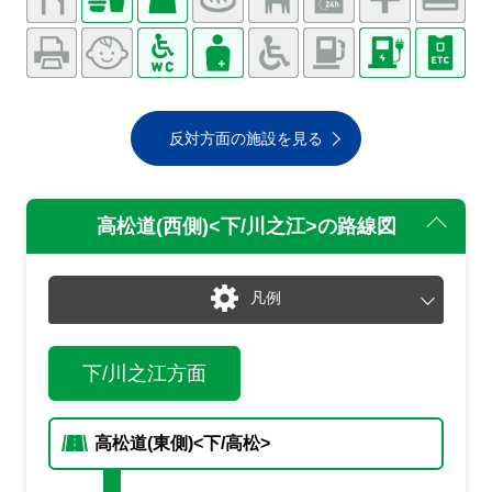
反対方面の施設を見る
高松道(西側)<下/川之江>
の路線図
凡例
通常
渋滞・混雑
下/川之江方面
通行止め
チェーン規制等
入口あり
出口あり
入
出
高松道(東側)<下/高松>
入口封鎖
出口封鎖
入閉
出閉