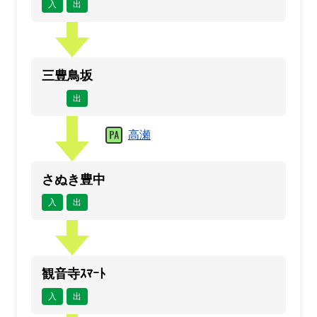
入
出
三豊鳥坂
出
高瀬
さぬき豊中
入
出
観音寺ｽﾏｰﾄ
入
出