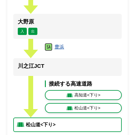
大野原
入
出
豊浜
川之江JCT
接続する高速道路
高知道<下り>
松山道<下り>
松山道<下り>