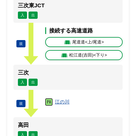
三次東JCT
入
出
接続する高速道路
尾道道<上/尾道>
規
松江道(吉田)<下り>
三次
入
出
江の川
規
高田
入
出