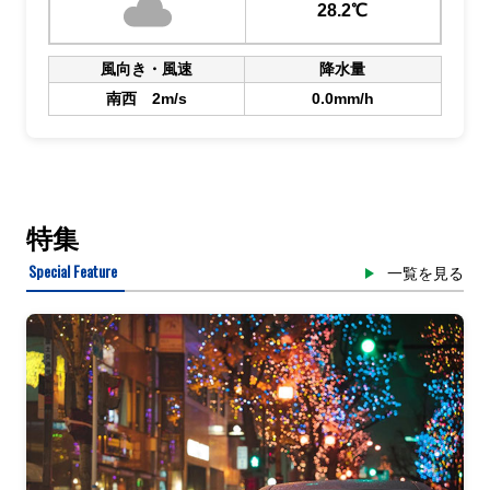
28.2℃
風向き・風速
降水量
南西 2m/s
0.0mm/h
特集
Special Feature
一覧を見る