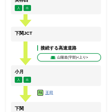
美祢西
入
出
下関JCT
接続する高速道路
山陽道(宇部)<上り>
小月
入
出
王司
下関