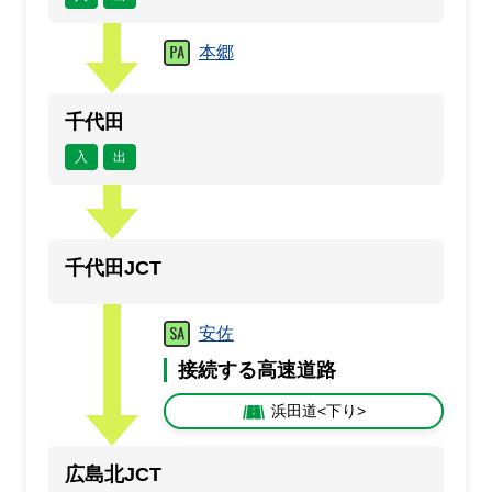
本郷
千代田
入
出
千代田JCT
安佐
接続する高速道路
浜田道<下り>
広島北JCT