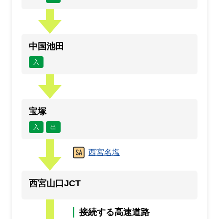
中国池田
入
宝塚
入
出
西宮名塩
西宮山口JCT
接続する高速道路