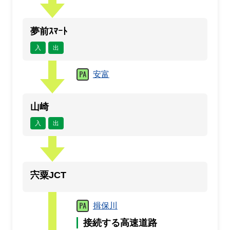
夢前ｽﾏｰﾄ
入
出
安富
山崎
入
出
宍粟JCT
揖保川
接続する高速道路