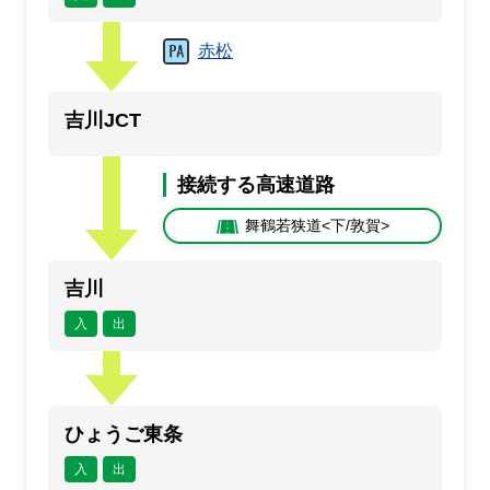
赤松
吉川JCT
接続する高速道路
舞鶴若狭道<下/敦賀>
吉川
入
出
ひょうご東条
入
出