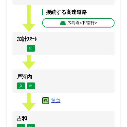
接続する高速道路
広島道<下/南行>
加計ｽﾏｰﾄ
出
戸河内
入
出
筒賀
吉和