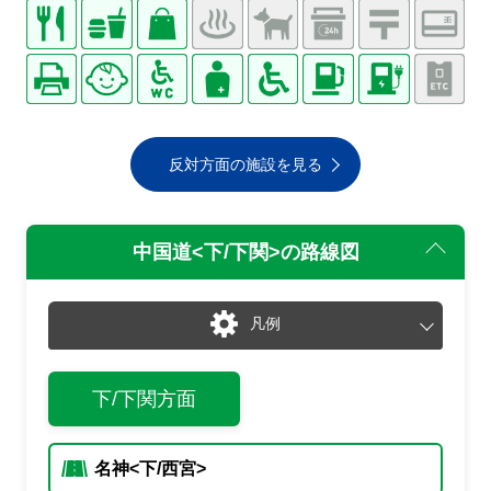
反対方面の施設を見る
中国道<下/下関>
の路線図
凡例
通常
渋滞・混雑
下/下関方面
通行止め
チェーン規制等
入口あり
出口あり
入
出
名神<下/西宮>
入口封鎖
出口封鎖
入閉
出閉