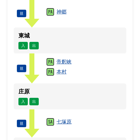
神郷
規
東城
入
出
帝釈峡
規
本村
庄原
入
出
七塚原
規