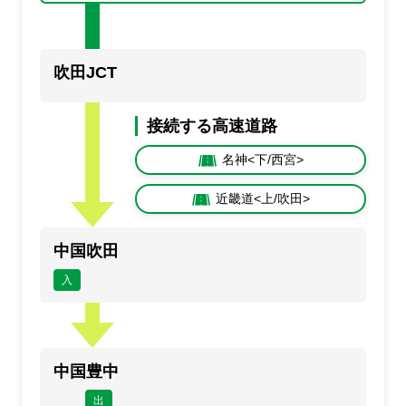
通行止め
事故
止
事
規制
規
吹田JCT
満車
混雑
空車
閉鎖
接続する高速道路
未提供・不明
名神<下/西宮>
近畿道<上/吹田>
中国吹田
入
中国豊中
出