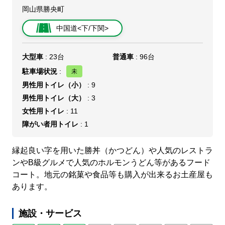
岡山県勝央町
中国道<下/下関>
大型車
: 23台
普通車
: 96台
駐車場状況
:
男性用トイレ（小）
: 9
男性用トイレ（大）
: 3
女性用トイレ
: 11
障がい者用トイレ
: 1
縁起良い字を用いた勝丼（かつどん）や人気のレストラ
ンやB級グルメで人気のホルモンうどん等があるフード
コート。地元の銘菓や食品等も購入が出来るお土産屋も
あります。
施設・サービス