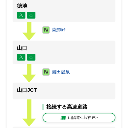
徳地
入
出
荷卸峠
山口
入
出
湯田温泉
山口JCT
接続する高速道路
山陽道<上/神戸>