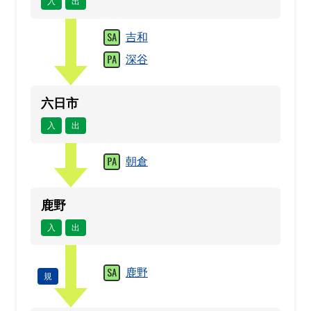
入
出
吉和
深谷
六日市
入
出
朝倉
鹿野
入
出
鹿野
規