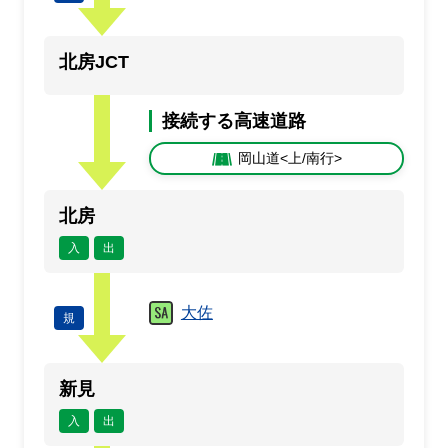
北房JCT
接続する高速道路
岡山道<上/南行>
北房
入
出
大佐
規
新見
入
出