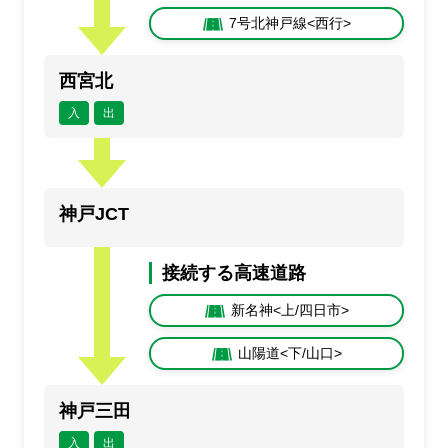
7号北神戸線<西行>
西宮北
入
出
神戸JCT
接続する高速道路
新名神<上/四日市>
山陽道<下/山口>
神戸三田
入
出