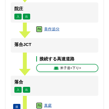
院庄
入
出
美作追分
落合JCT
接続する高速道路
米子道<下り>
落合
入
出
真庭
規