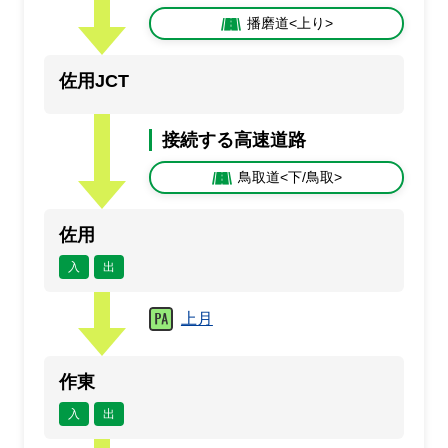
播磨道<上り>
佐用JCT
接続する高速道路
鳥取道<下/鳥取>
佐用
入
出
上月
作東
入
出