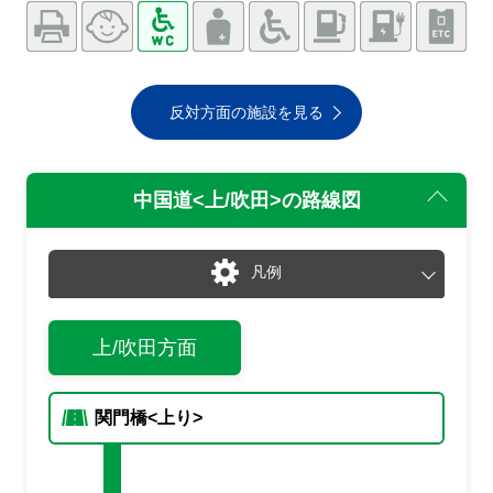
反対方面の施設を見る
中国道<上/吹田>
の路線図
凡例
通常
渋滞・混雑
上/吹田方面
通行止め
チェーン規制等
入口あり
出口あり
入
出
関門橋<上り>
入口封鎖
出口封鎖
入閉
出閉
通行止め
事故
止
事