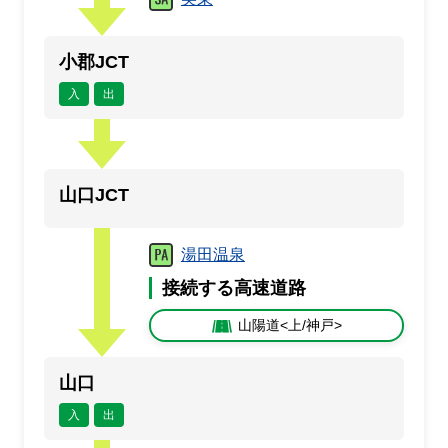
小郡JCT
入
出
山口JCT
湯田温泉
接続する高速道路
山陽道<上/神戸>
山口
入
出