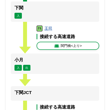
規制
規
下関
満車
混雑
入
空車
閉鎖
未提供・不明
王司
接続する高速道路
関門橋<上り>
小月
入
出
下関JCT
接続する高速道路