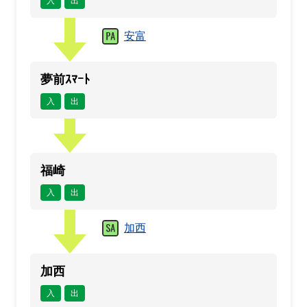
入
出
安富
夢前ｽﾏｰﾄ
入
出
福崎
入
出
加西
加西
入
出