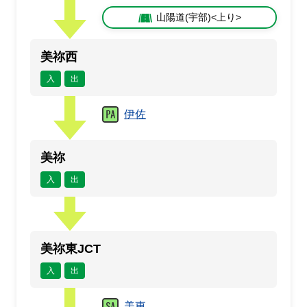
山陽道(宇部)<上り>
美祢西
入
出
伊佐
美祢
入
出
美祢東JCT
入
出
美東