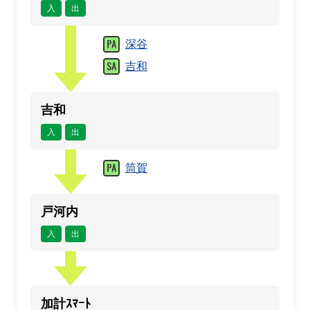
入
出
深谷
吉和
吉和
入
出
筒賀
戸河内
入
出
加計ｽﾏｰﾄ