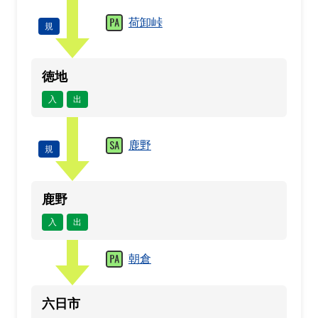
荷卸峠
規
徳地
入
出
鹿野
規
鹿野
入
出
朝倉
六日市