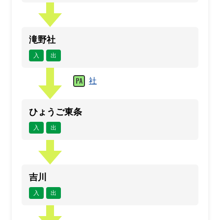
滝野社
入
出
社
ひょうご東条
入
出
吉川
入
出