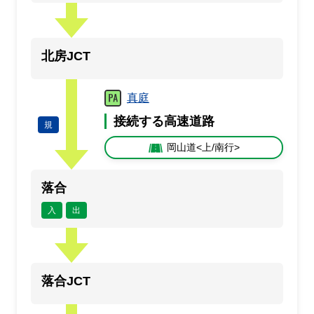
北房JCT
真庭
接続する高速道路
規
岡山道<上/南行>
落合
入
出
落合JCT