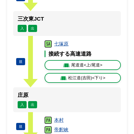
三次東JCT
入
出
七塚原
接続する高速道路
規
尾道道<上/尾道>
松江道(吉田)<下り>
庄原
入
出
本村
規
帝釈峡