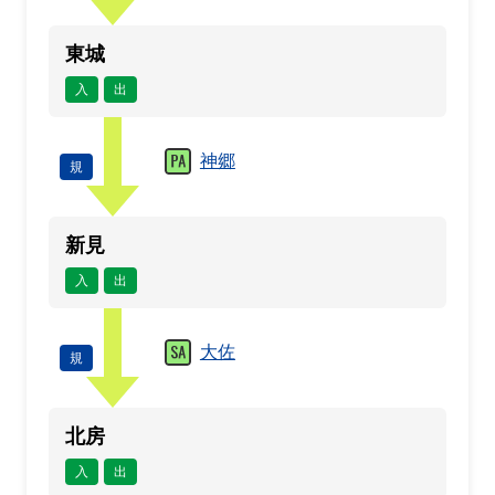
東城
入
出
神郷
規
新見
入
出
大佐
規
北房
入
出