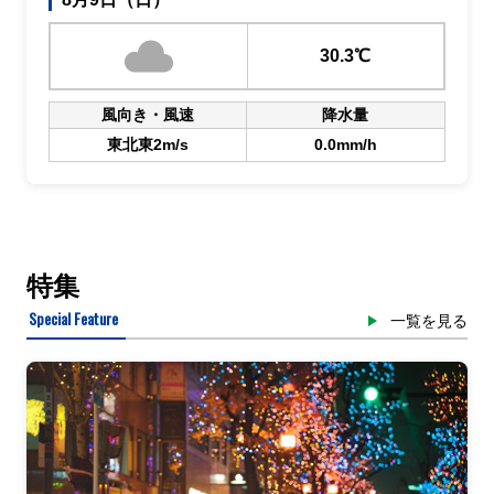
30.3℃
風向き・風速
降水量
東北東2m/s
0.0mm/h
特集
Special Feature
一覧を見る