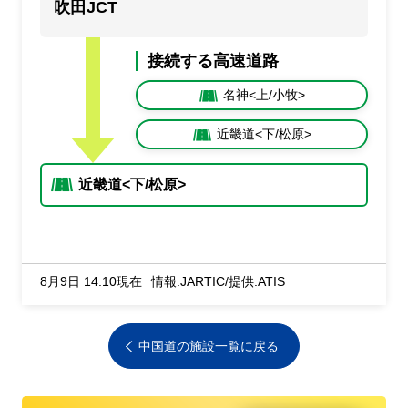
吹田JCT
接続する高速道路
名神<上/小牧>
近畿道<下/松原>
近畿道<下/松原>
8月9日 14:10現在
情報:JARTIC/提供:ATIS
中国道の施設一覧に戻る