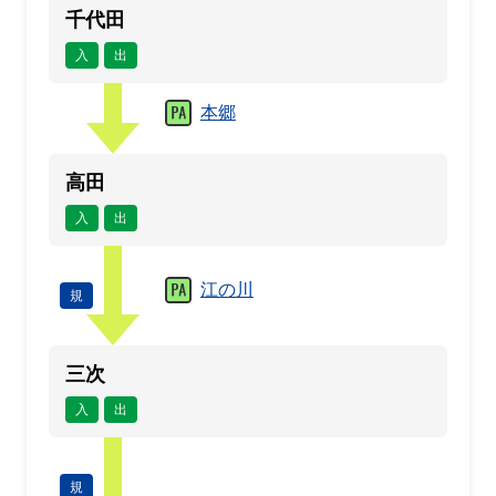
千代田
入
出
本郷
高田
入
出
江の川
規
三次
入
出
規