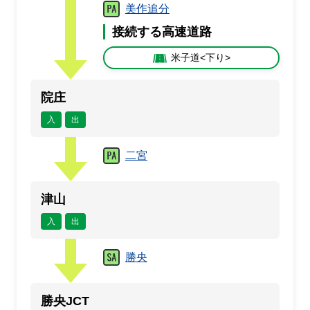
美作追分
接続する高速道路
米子道<下り>
院庄
入
出
二宮
津山
入
出
勝央
勝央JCT