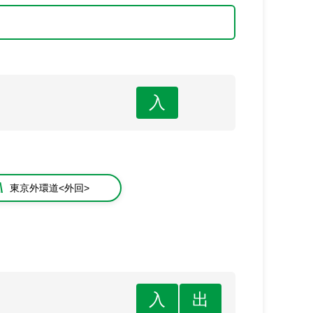
入
東京外環道<外回>
入
出