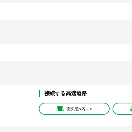
接続する高速道路
圏央道<内回>