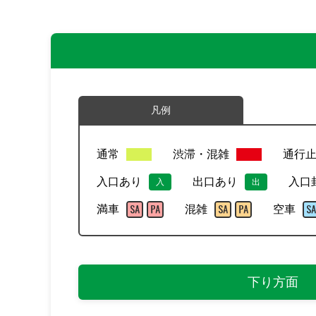
凡例
通常
渋滞・混雑
通行
入口あり
出口あり
入口
入
出
満車
混雑
空車
下り方面