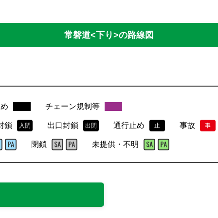
常磐道<下り>
の路線図
止め
チェーン規制等
封鎖
出口封鎖
通行止め
事故
入閉
出閉
止
事
閉鎖
未提供・不明