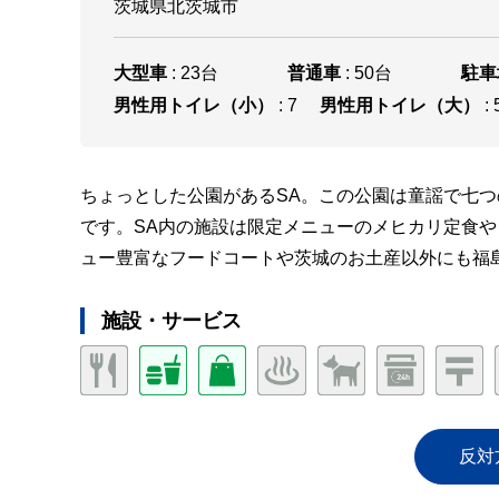
茨城県北茨城市
大型車
: 23台
普通車
: 50台
駐車
男性用トイレ（小）
: 7
男性用トイレ（大）
: 
ちょっとした公園があるSA。この公園は童謡で七
です。SA内の施設は限定メニューのメヒカリ定食
ュー豊富なフードコートや茨城のお土産以外にも福
施設・サービス
反対