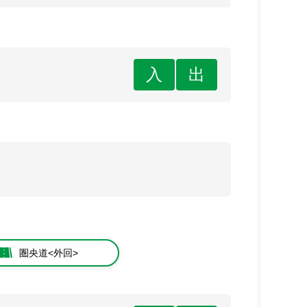
入
出
圏央道<外回>