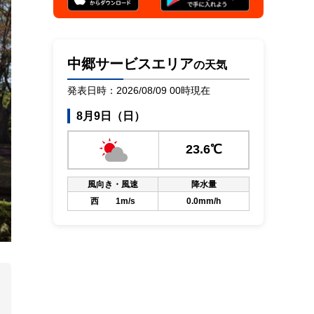
中郷サービスエリア
の天気
発表日時：2026/08/09 00時現在
8月9日（日）
23.6℃
風向き・風速
降水量
西 1m/s
0.0mm/h