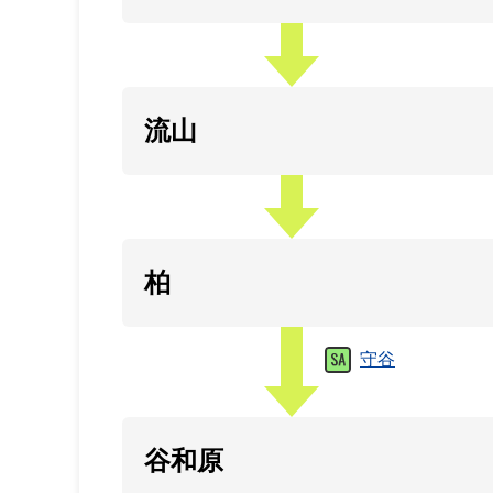
流山
柏
守谷
谷和原