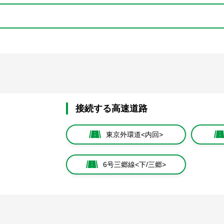
接続する高速道路
東京外環道<内回>
6号三郷線<下/三郷>