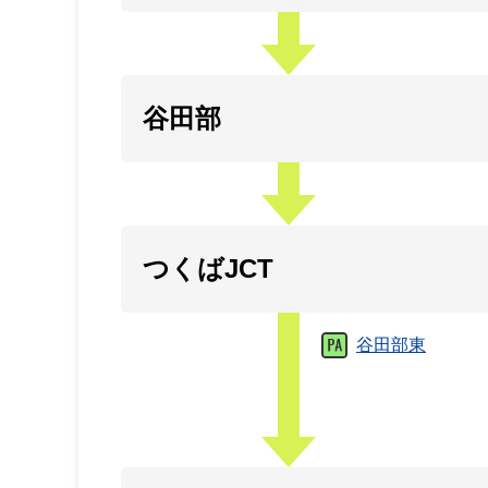
谷田部
つくばJCT
谷田部東