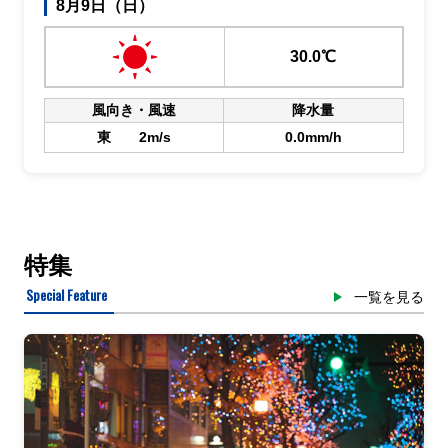
8月9日（日）
30.0℃
風向き・風速
降水量
東 2m/s
0.0mm/h
特集
Special Feature
一覧を見る