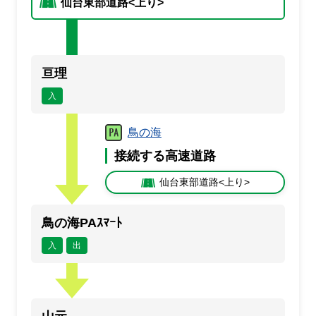
仙台東部道路<上り>
入口封鎖
出口封鎖
入閉
出閉
通行止め
事故
止
事
規制
規
亘理
満車
混雑
入
空車
閉鎖
未提供・不明
鳥の海
接続する高速道路
仙台東部道路<上り>
鳥の海PAｽﾏｰﾄ
入
出