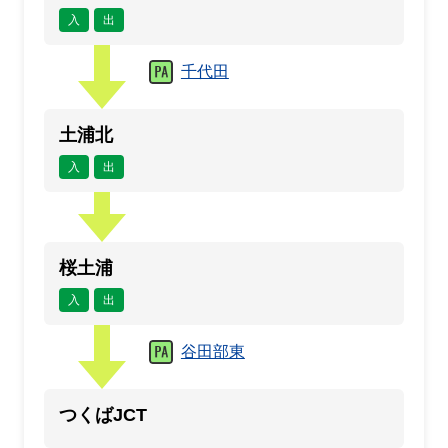
入
出
千代田
土浦北
入
出
桜土浦
入
出
谷田部東
つくばJCT