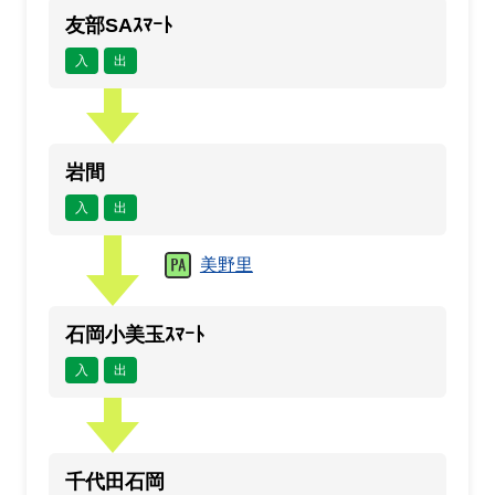
友部SAｽﾏｰﾄ
入
出
岩間
入
出
美野里
石岡小美玉ｽﾏｰﾄ
入
出
千代田石岡