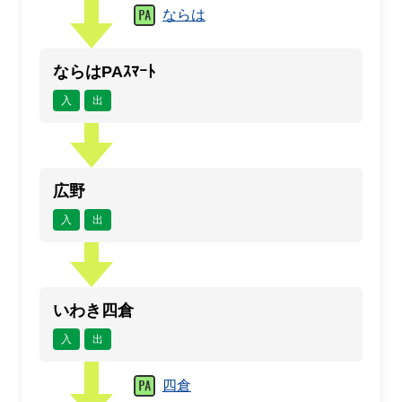
ならは
ならはPAｽﾏｰﾄ
入
出
広野
入
出
いわき四倉
入
出
四倉