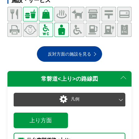
施設・サービス
反対方面の施設を見る
常磐道<上り>
の路線図
凡例
通常
渋滞・混雑
上り方面
通行止め
チェーン規制等
入口あり
出口あり
入
出