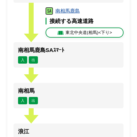
南相馬鹿島
接続する高速道路
東北中央道(相馬)<下り>
南相馬鹿島SAｽﾏｰﾄ
入
出
南相馬
入
出
浪江