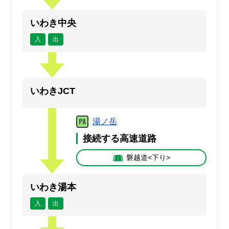
いわき中央
入
出
いわきJCT
湯ノ岳
接続する高速道路
磐越道<下り>
いわき湯本
入
出