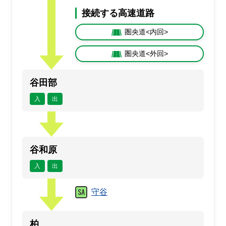
接続する高速道路
圏央道<内回>
圏央道<外回>
谷田部
入
出
谷和原
入
出
守谷
柏