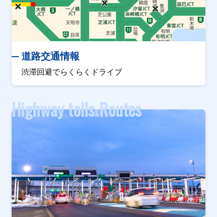
道路交通情報
渋滞回避でらくらくドライブ
Highway tolls
Routes
&