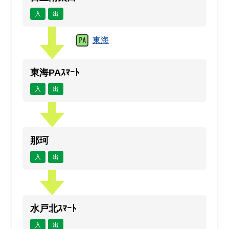
入
出
東海
東海PAｽﾏｰﾄ
入
出
那珂
入
出
水戸北ｽﾏｰﾄ
入
出