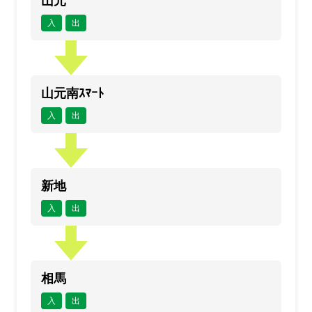
山元
入
出
山元南ｽﾏｰﾄ
入
出
新地
入
出
相馬
入
出