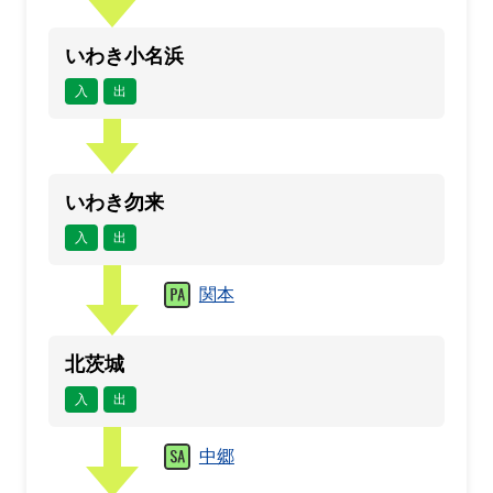
いわき小名浜
入
出
いわき勿来
入
出
関本
北茨城
入
出
中郷