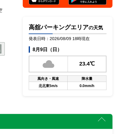
空
高舘パーキングエリア
の天気
発表日時：2026/08/09 18時現在
8月9日（日）
23.4℃
風向き・風速
降水量
北北東5m/s
0.0mm/h