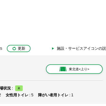
更新
施設・サービスアイコンの説
IS
東北道<上り>
場状況
:
2
女性用トイレ
: 5
障がい者用トイレ
: 1