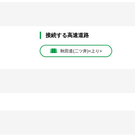
接続する高速道路
秋田道(二ツ井)<上り>