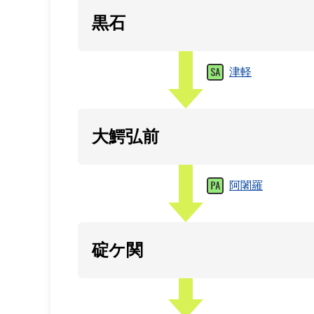
黒石
津軽
大鰐弘前
阿闍羅
碇ケ関