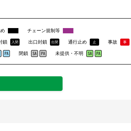
止め
チェーン規制等
封鎖
出口封鎖
通行止め
事故
入閉
出閉
止
事
閉鎖
未提供・不明