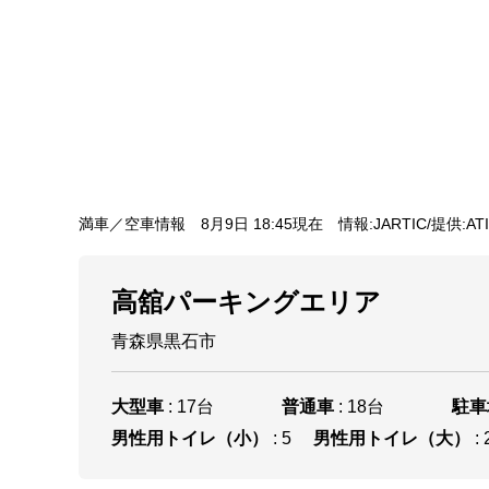
満車／空車情報
8月9日 18:45現在
情報:JARTIC/提供:AT
高舘パーキングエリア
青森県黒石市
大型車
: 17台
普通車
: 18台
駐車
男性用トイレ（小）
: 5
男性用トイレ（大）
: 