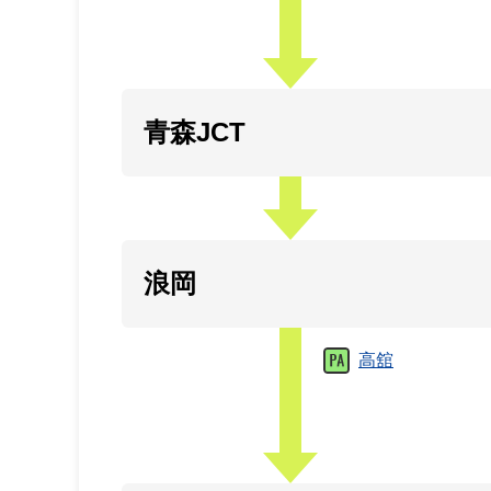
青森JCT
浪岡
高舘