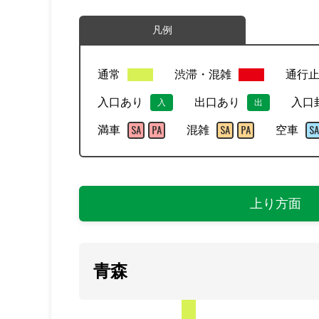
凡例
通常
渋滞・混雑
通行
入口あり
出口あり
入口
入
出
満車
混雑
空車
上り方面
青森