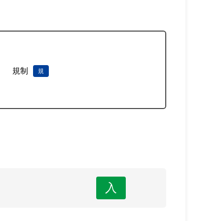
規制
規
入