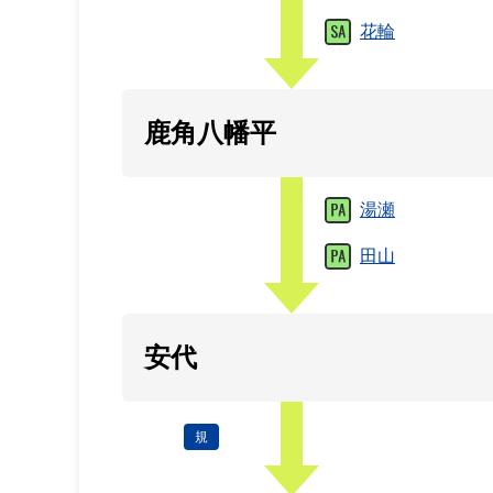
花輪
鹿角八幡平
湯瀬
田山
安代
規