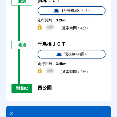
貝塚ＪＣＴ
通過
1号香椎線<下り>
走行距離：
3.2km
（通常時間：4分）
千鳥橋ＪＣＴ
通過
環状線<内回>
走行距離：
3.4km
（通常時間：4分）
西公園
到着IC
2