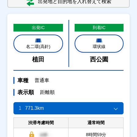
出発地と目的地を入れ替えて検索
出発
IC
到着
IC
名二環(高針)
環状線
植田
西公園
車種
普通車
表示順
距離順
1
771.3km
渋滞考慮時間
通常時間
8時間59分