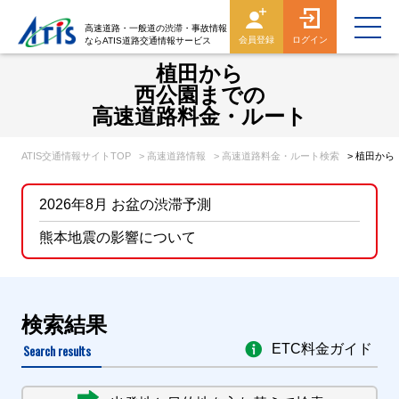
高速道路・一般道の渋滞・事故情報
会員登録
ログイン
ならATIS道路交通情報サービス
植田から
西公園までの
高速道路料金・ルート
ATIS交通情報サイトTOP
> 高速道路情報
> 高速道路料金・ルート検索
> 植田か
2026年8月 お盆の渋滞予測
熊本地震の影響について
検索結果
Search results
ETC料金ガイド