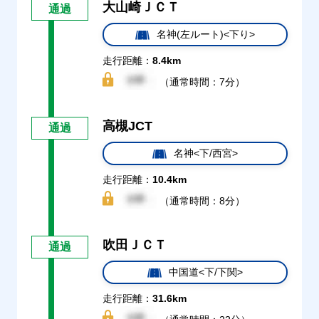
大山崎ＪＣＴ
通過
名神(左ルート)<下り>
走行距離：
8.4km
（通常時間：7分）
高槻JCT
通過
名神<下/西宮>
走行距離：
10.4km
（通常時間：8分）
吹田ＪＣＴ
通過
中国道<下/下関>
走行距離：
31.6km