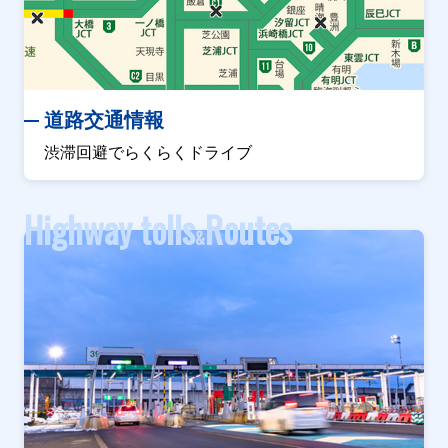
道路交通情報
渋滞回避でらくらくドライブ
Highway tolls
Routes
&