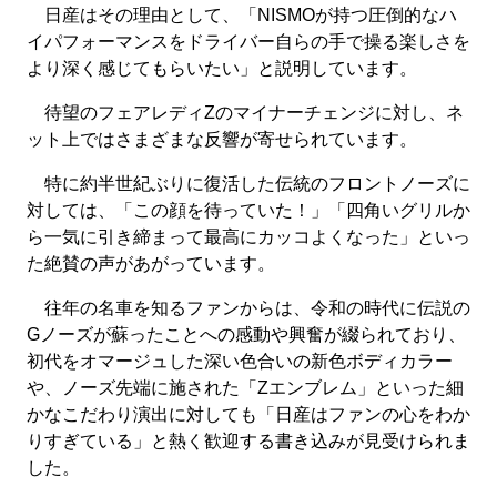
日産はその理由として、「NISMOが持つ圧倒的なハ
イパフォーマンスをドライバー自らの手で操る楽しさを
より深く感じてもらいたい」と説明しています。
待望のフェアレディZのマイナーチェンジに対し、ネ
ット上ではさまざまな反響が寄せられています。
特に約半世紀ぶりに復活した伝統のフロントノーズに
対しては、「この顔を待っていた！」「四角いグリルか
ら一気に引き締まって最高にカッコよくなった」といっ
た絶賛の声があがっています。
往年の名車を知るファンからは、令和の時代に伝説の
Gノーズが蘇ったことへの感動や興奮が綴られており、
初代をオマージュした深い色合いの新色ボディカラー
や、ノーズ先端に施された「Zエンブレム」といった細
かなこだわり演出に対しても「日産はファンの心をわか
りすぎている」と熱く歓迎する書き込みが見受けられま
した。