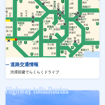
道路交通情報
渋滞回避でらくらくドライブ
Highway tolls
Routes
&