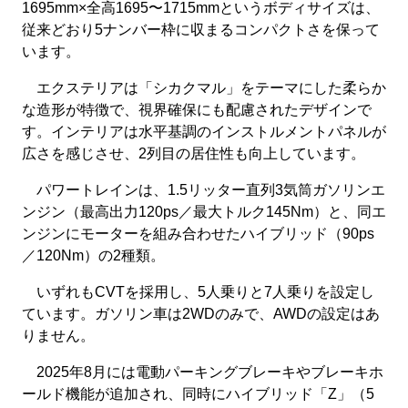
1695mm×全高1695〜1715mmというボディサイズは、
従来どおり5ナンバー枠に収まるコンパクトさを保って
います。
エクステリアは「シカクマル」をテーマにした柔らか
な造形が特徴で、視界確保にも配慮されたデザインで
す。インテリアは水平基調のインストルメントパネルが
広さを感じさせ、2列目の居住性も向上しています。
パワートレインは、1.5リッター直列3気筒ガソリンエ
ンジン（最高出力120ps／最大トルク145Nm）と、同エ
ンジンにモーターを組み合わせたハイブリッド（90ps
／120Nm）の2種類。
いずれもCVTを採用し、5人乗りと7人乗りを設定し
ています。ガソリン車は2WDのみで、AWDの設定はあ
りません。
2025年8月には電動パーキングブレーキやブレーキホ
ールド機能が追加され、同時にハイブリッド「Z」（5