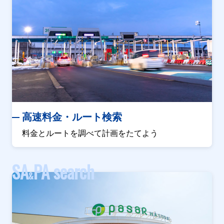
高速料金・ルート検索
料金とルートを調べて計画をたてよう
SA
PA search
&