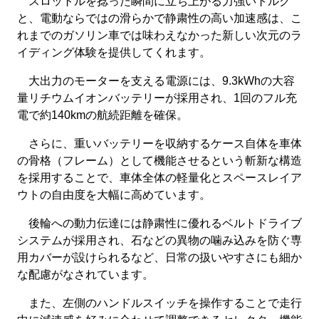
スロットルを捻った瞬間に立ち上がる力強いトルク
と、電動ならではの滑らかで静粛性の高い加速感は、こ
れまでのガソリン車では味わえなかった新しい次元のラ
イディング体験を提供してくれます。
大出力のモーターを支える電源には、9.3kWhの大容
量リチウムイオンバッテリーが採用され、1回のフル充
電で約140kmの航続距離を確保。
さらに、重いバッテリーを収納するケース自体を車体
の骨格（フレーム）として機能させるという斬新な構造
を採用することで、車体全体の軽量化とスペースレイア
ウトの自由度を大幅に高めています。
後輪への動力伝達には静粛性に優れるベルトドライブ
システムが採用され、石などの異物の噛み込みを防ぐ専
用カバーが設けられるなど、日常の扱いやすさにも細か
な配慮がなされています。
また、左側のハンドルスイッチを操作することで走行