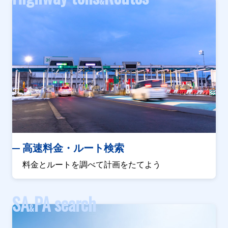
&
高速料金・ルート検索
料金とルートを調べて計画をたてよう
SA
PA search
&