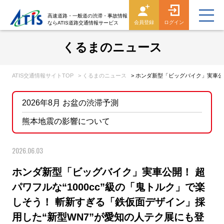
高速道路・一般道の渋滞・事故情報
会員登録
ログイン
ならATIS道路交通情報サービス
くるまのニュース
ATIS交通情報サイトTOP
> くるまのニュース
> ホンダ新型「ビッグバイク」実車公
2026年8月 お盆の渋滞予測
熊本地震の影響について
2026.06.03
ホンダ新型「ビッグバイク」実車公開！ 超
パワフルな“1000cc”級の「鬼トルク」で楽
しそう！ 斬新すぎる「鉄仮面デザイン」採
用した“新型WN7”が愛知の人テク展にも登